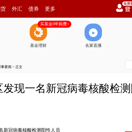
期货
外汇
债券
更多
买基金0申购费>
基金理财
名家直播
时事要闻
> 正文
区发现一名新冠病毒核酸检测
名新冠病毒核酸检测阳性人员