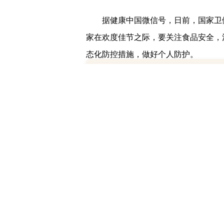
据健康中国微信号，日前，国家卫
家在欢度佳节之际，要关注食品安全，
23:08
国内
态化防控措施，做好个人防护。
在采购食品与外出就餐方面，要注
(一)到具备合法经营资质的正规
过扫描冷链追溯码查看产品检测检验和
(二)采购食品时要做好个人防护
接接触冷链食品。建议对预包装进口冷
(三)购买和食用定型包装食品时