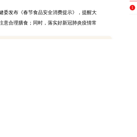
1
健委发布《春节食品安全消费提示》，提醒大
2
注意合理膳食；同时，落实好新冠肺炎疫情常
期货夜盘收盘涨多跌少 焦炭、沥青涨超2%
3
4
意以下四点：
5
6
市场、商超等选购冷链食品，进口冷链食品可通
7
追溯等信息。不购买来源不明的冷链食品。
8
，如正确佩戴口罩、保持手卫生等，注意避免直
9
链食品外包装进行清洁消毒。
10
，要查看品名、产地、厂名、厂址、生产日期、