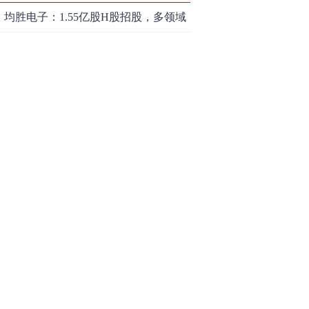
和讯信息陈炜：煤炭反弹，能追吗？
八月主线看哪？
和讯信息李梦琪：科技普反结束？
和讯信息吕妮蔓：风格开始切换了，
周五干万注意
和讯信息杨玉杰：指数红了，但这个
信号警惕！
和讯信息文太彬：科技连涨3天，明天
会迎来分化？
和讯信息杨德勇：反弹熄火？
和讯信息王海洋：大盘低开高走，反
弹结束了吗？
和讯信息胡云龙：这个位置最重要的
是什么？
和讯信息郭旭光：连涨三天何去何
从？主力思维轻松应对
和讯信息陈晓俊：接下来行情怎么
走？