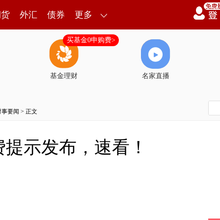
期货
外汇
债券
更多
买基金0申购费>
基金理财
名家直播
时事要闻
> 正文
费提示发布，速看！