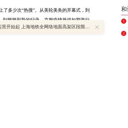
和
上了多少次“热搜”。从美轮美奂的开幕式，到
赛，到频频刷新的纪录，克服疫情挑战如期举行
1
明日运营开始起 上海地铁全网络地面高架区段限速运行
带给全世界各种“没想到”。
2
3
冬奥会，这种“沉浸式体验”让中国人感到无比
续火爆的全民话题。为每一个突破欢呼、为每
4
动员的激情表达，也引发观众的广泛共鸣。
5
6
想到这么成功。
两地三赛区协同发力，从赛事
，整个体系运转良好，以至于国际奥委会每天
7
双闭环”管理的保障下，现场观众热情观赛，奥
8
到外国记者，都在社交媒体上频频点赞、表达
9
聚，冬奥会诠释着新奥林匹克格言“更团结”的