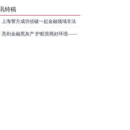
讯特稿
上海警方成功侦破一起金融领域非法
代理维权敲诈勒索案件
亮剑金融黑灰产 护航营商好环境——
上海普陀严打“代理维权”敲诈犯罪、筑
【投资者教育】证券投顾行业首例以
牢金融法治屏障
敲诈勒索罪定罪的非法代理维权案二
和讯信息李梦琪：炒股后才明白的九
审宣判，主犯获刑五年
个人生道理
和讯信息陈乔文：下半年的行情启动
了
和讯信息张平：A股4连阳后，踏空怎
么办？结构性回补！
和讯信息高璐明：深夜利好！不加息
了？周一还能涨吗？
和讯信息房勇：数据利好，下周一应
对方案
和讯信息代国飞：看懂这3种十字星k