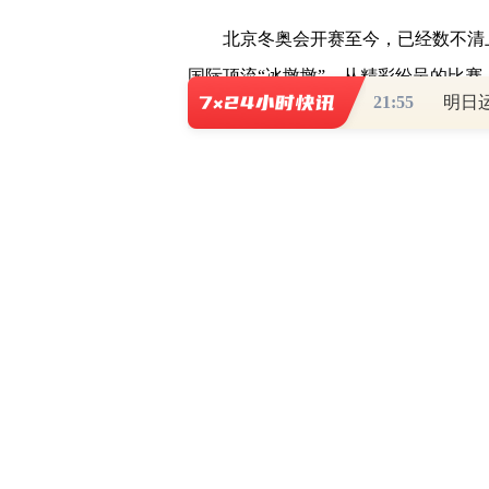
北京冬奥会开赛至今，已经数不清
国际顶流“冰墩墩”，从精彩纷呈的比
21:55
的北京冬奥会，
每一天都在创造惊喜，
作为东道主，第一次在家门口举办
兴奋与激动。看冬奥、聊冬奥，成了持
一次拼搏喝彩，欢笑与泪水，不只是运
大家想过冬奥会会顺利举行，但没
组织到细节安排，每一环节都处理到位
例行的协调会议都罕见地取消了。在“
运会回到了最初的模样。从外国运动员
谢意。疫情挑战面前，世界因体育而相