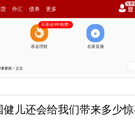
期货
外汇
债券
更多
买基金0申购费>
基金理财
名家直播
时事要闻
> 正文
国健儿还会给我们带来多少惊