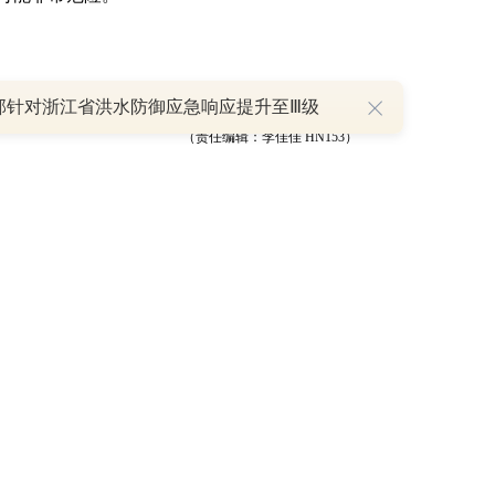
部针对浙江省洪水防御应急响应提升至Ⅲ级
（责任编辑：李佳佳 HN153）
举报
跟帖用户自律公约