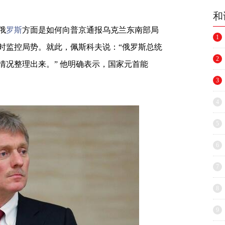
和
俄
罗斯
方面是如何向普京通报乌克兰东南部局
1
小时监控局势。就此，佩斯科夫说：“俄罗斯总统
2
情况整理出来。” 他明确表示，国家元首能
。
3
4
5
6
7
8
9