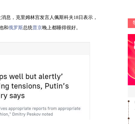
社消息，克里姆林宫发言人佩斯科夫18日表示，
他和
俄罗斯
总统
普京
晚上都睡得很好。