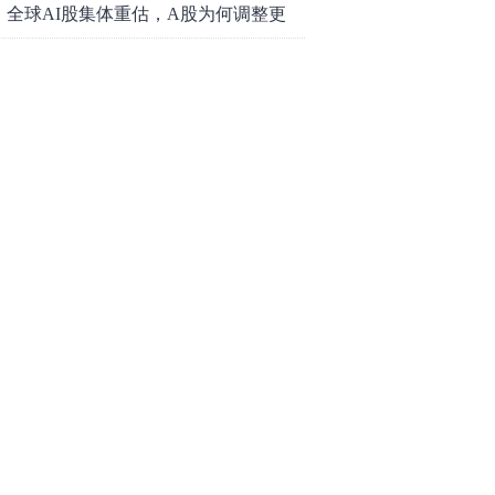
底属于现实
全球AI股集体重估，A股为何调整更
深，却率先反弹？