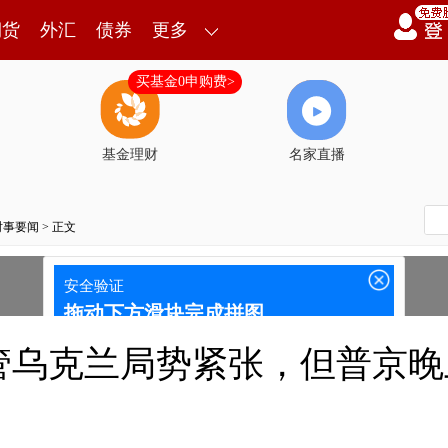
期货
外汇
债券
更多
买基金0申购费>
基金理财
名家直播
时事要闻
> 正文
管乌克兰局势紧张，但普京晚