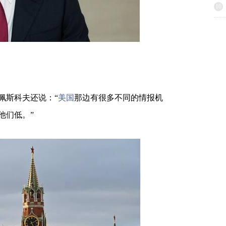
10
佩斯科夫还说：“
美国
那边有很多不同的情报机
他们低。”