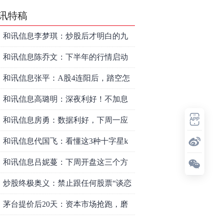
讯特稿
和讯信息李梦琪：炒股后才明白的九
个人生道理
和讯信息陈乔文：下半年的行情启动
了
和讯信息张平：A股4连阳后，踏空怎
么办？结构性回补！
和讯信息高璐明：深夜利好！不加息
了？周一还能涨吗？
和讯信息房勇：数据利好，下周一应
对方案
和讯信息代国飞：看懂这3种十字星k
线形态
和讯信息吕妮蔓：下周开盘这三个方
向，还有仓位的朋友一定要拿稳了
炒股终极奥义：禁止跟任何股票“谈恋
爱”
茅台提价后20天：资本市场抢跑，磨