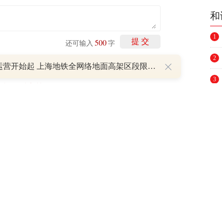
和
1
500
提 交
还可输入
字
2
明日运营开始起 上海地铁全网络地面高架区段限速运行
3
剩下
100
条评论
4
P
5
6
重磅利好刺激叠加估值修复预期 主力逆势抄底一只中药龙头股
16 07:29
7
8
簧没坏，只是暂时被压住
9
8:13