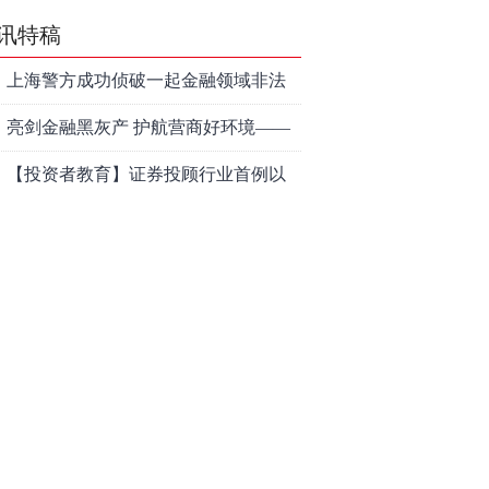
讯特稿
上海警方成功侦破一起金融领域非法
代理维权敲诈勒索案件
亮剑金融黑灰产 护航营商好环境——
上海普陀严打“代理维权”敲诈犯罪、筑
【投资者教育】证券投顾行业首例以
牢金融法治屏障
敲诈勒索罪定罪的非法代理维权案二
和讯信息李梦琪：炒股后才明白的九
审宣判，主犯获刑五年
个人生道理
和讯信息陈乔文：下半年的行情启动
了
和讯信息张平：A股4连阳后，踏空怎
么办？结构性回补！
和讯信息高璐明：深夜利好！不加息
了？周一还能涨吗？
和讯信息房勇：数据利好，下周一应
对方案
和讯信息代国飞：看懂这3种十字星k