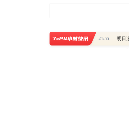
最新评论
21:55
查看
财道头条
财经热点尽在和讯财经AP
秦蠡论股专栏 07-
【日报】弹
脱水君 07-15 0