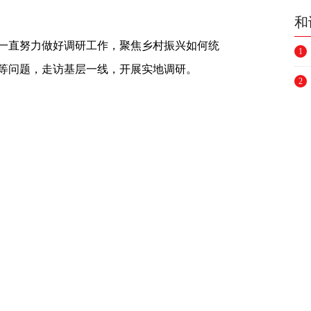
和
一直努力做好调研工作，聚焦乡村振兴如何统
1
等问题，走访基层一线，开展实地调研。
2
3
芬芳。我始终认为，要想当好一名人大代表，
基层工作优势，采取多种方式与人民群众保持
4
出符合实际、接地气的好建议。比如，我在调
5
对较少，产业质效提升遇到瓶颈，便提出要统
6
府部门高度重视。同时，人大代表必须注重学
域、新问题，只有坚持学习，不断突破自身局
7
水平。
8
9