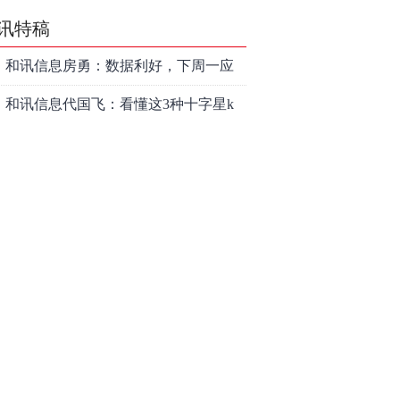
讯特稿
和讯信息房勇：数据利好，下周一应
对方案
和讯信息代国飞：看懂这3种十字星k
线形态
和讯信息吕妮蔓：下周开盘这三个方
向，还有仓位的朋友一定要拿稳了
炒股终极奥义：禁止跟任何股票“谈恋
爱”
茅台提价后20天：资本市场抢跑，磨
底属于现实
全球AI股集体重估，A股为何调整更
深，却率先反弹？
上海警方成功侦破一起金融领域非法
代理维权敲诈勒索案件
和讯信息文太彬：反弹新高！下周行
情怎么走？
和讯信息王帅：科创50、创业板连续