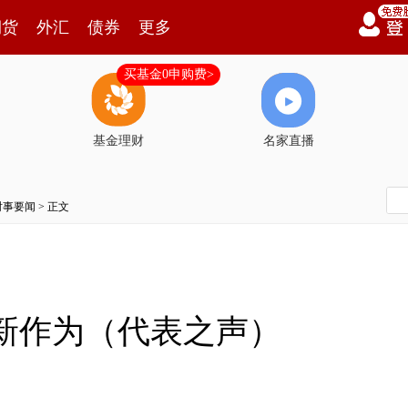
期货
外汇
债券
更多
买基金0申购费>
基金理财
名家直播
时事要闻
> 正文
新作为（代表之声）