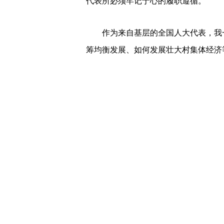
代表所必须牢记于心的履职遵循。
作为来自基层的全国人大代表，我
筹均衡发展、如何发展壮大村集体经济
脚下沾了多少泥土，才能绽放多少
更好反映群众的心声，就必须充分发挥
紧密联系，获得有价值的一手资料，提
研中发现，一些非贫困村得到的支持相
筹村与村之间的产业发展，受到当地政
习。在调研过程中，常常遇到一些新领
限，才能进一步提高依法履职的能力和
（本报记者 史自强采访整理）