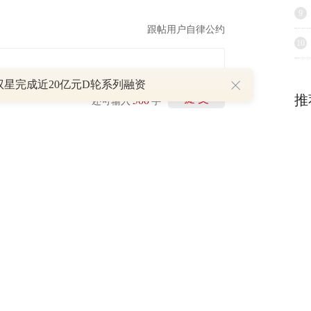
9
跟帖用户自律公约
10
驭星完成近20亿元D轮系列融资
推
500
提 交
还可输入
字
1
2022-03-28
每人最高补600元社保费！深圳南山区为因封管控无法上班的企业员工纾困
2022-03-26
超750亿
2022-03-26
深圳、泉州三城抗疫一线
2022-03-26
 深圳出台30条纾困措施
2022-03-25