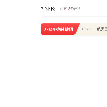
0
写评论
已有
条评论
19:28
航天
相关推荐
深圳全市恢复正常生产生活秩序
深圳30条措施纾困市场主体 预计减负
小米紧急捐赠抗疫物资，驰援上海、
疫情致使餐饮、旅游、酒店等行业告急