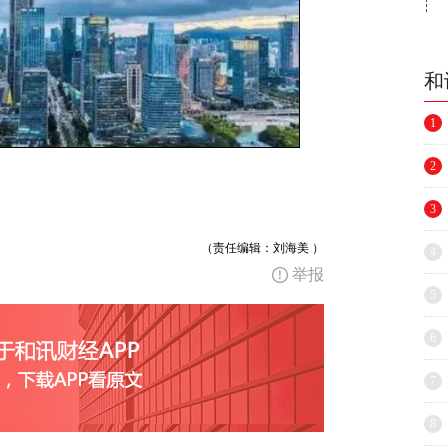
和
1
2
3
（责任编辑：刘海美 ）
4
举报
5
6
7
8