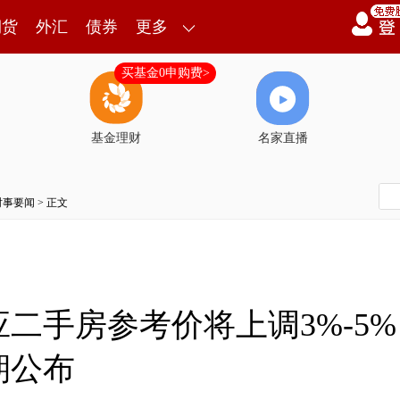
期货
外汇
债券
更多
买基金0申购费>
基金理财
名家直播
时事要闻
> 正文
二手房参考价将上调3%-5
期公布