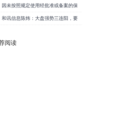
准确、数据质量管理不到位，时任中
因未按照规定使用经批准或备案的保
车金融租赁有限公司业务二部总经理
险费率，给予投保人、被保险人保险
和讯信息陈炜：大盘强势三连阳，要
张友略被警告并处罚款6万元
合同约定以外的利益，通过保险代理
加速了吗？
荐阅读
人套取手续费，跨区域经营保险业
均胜电子：1.55亿股H股招股，多领域
务，英大泰和财产保险股份有限公司
发展势头好
天津分公司被警告并处罚款合计66万
元