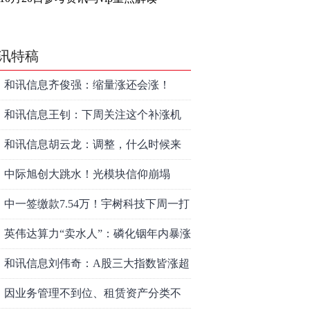
讯特稿
和讯信息齐俊强：缩量涨还会涨！
和讯信息王钊：下周关注这个补涨机
会
和讯信息胡云龙：调整，什么时候来
中际旭创大跳水！光模块信仰崩塌
了？
中一签缴款7.54万！宇树科技下周一打
新，A股机器人"朋友圈"全曝光
英伟达算力“卖水人”：磷化铟年内暴涨
45%，云南锗业（002428）如何搭上AI
和讯信息刘伟奇：A股三大指数皆涨超
光模块快车？
1%，突破多空通道
因业务管理不到位、租赁资产分类不