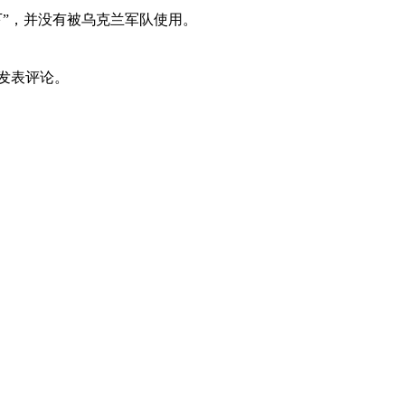
下”，并没有被乌克兰军队使用。
发表评论。
（责任编辑：李佳佳 HN153）
跟帖用户自律公约