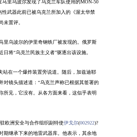
17日在马里乌波尔发现了乌克兰军队使用的MON-50
杀伤性武器此前已被乌克兰所加入的《渥太华禁
尚未置评。
马里乌波尔的伊里奇钢铁厂被发现的。俄罗斯
近日将“乌克兰民族主义者”驱逐出该设施。
耶夫站在一个爆炸装置旁说道。随后，加兹迪耶
并对镜头描述道：“乌克兰声称已根据其签署的
你所见，它没有。从各方面来看，这似乎表明
克兰驻欧洲安全与合作组织副特使
伊戈尔
(
002922
)?
时期继承下来的地雷武器库。他表示，其余地