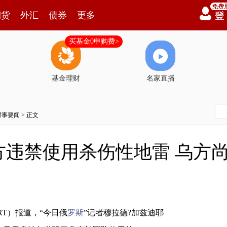
期货
外汇
债券
更多
买基金0申购费>
基金理财
名家直播
时事要闻
> 正文
方违禁使用杀伤性地雷 乌方
RT）报道，“今日俄
罗斯
”记者穆拉德?加兹迪耶