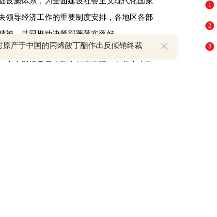
础设施体系，为全面建设社会主义现代化国家
1
央领导经济工作的重要制度安排，各地区各部
2
精神，共同推动决策部署落实落好。
对原产于中国的丙烯酸丁酯作出反倾销终裁
3
、中央财经委员会副主任李克强，中共中央政
4
委员会委员王沪宁，中共中央政治局常委、国
5
出席会议。
6
和信息化部、交通运输部、住房和城乡建设
7
面加强基础设施建设问题的汇报，听取了国家
8
业农村部、应急管理部、中国人民银行等部门
9
议决策部署落实情况的汇报。
10
在重大科技设施、水利工程、交通枢纽、信息