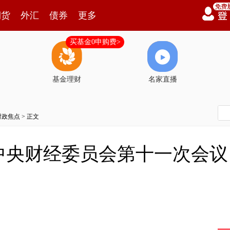
期货
外汇
债券
更多
买基金0申购费>
基金理财
名家直播
时政焦点
> 正文
中央财经委员会第十一次会议