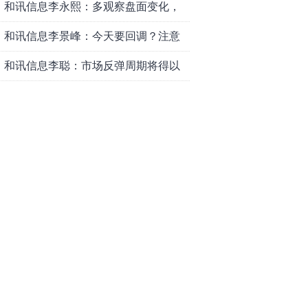
和讯信息李永熙：多观察盘面变化，
耐心等待成交量放大
和讯信息李景峰：今天要回调？注意
这个信号！
和讯信息李聪：市场反弹周期将得以
延长
和讯信息李瑛：亏钱VS赚钱
和讯信息高璐明：黄金大涨！科技下
跌！注意今天这么走！
和讯信息李发亮：科创板反弹走势表
现亮眼
和讯信息文太彬：放量普涨，反弹空
间及应对策略？
和讯信息胡云龙：反转阳线，带来的
改变
和讯信息王海洋：大盘中阳突破
3770，科技持续反弹，秋季行情启
和讯信息盖祎楠：市场放量反攻，科
动？
创赛道迎来强势爆发