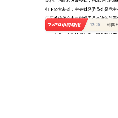
结构、功能和发展模式，构建现代化基
打下坚实基础；中央财经委员会是党中
门要准确领会中央财经委员会决策部署
12:20
韩国
中共中央政治局常委、国务院总理
治局常委、中央书记处书记、中央财经
务院副总理、中央财经委员会委员韩正
会议听取了国家发展改革委、工业
部、农业农村部、水利部等部门关于全
发展改革委、科技部、生态环境部、农
关于党的十九大以来中央财经委员会会
会议指出，党的
十八大
以来，我国