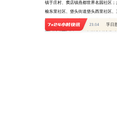
镇于庄村、窦店镇燕都世界名园社区；
榆东里社区、垡头街道垡头西里社区、
区、十八里店乡弘善家园、十八里店乡
21:14
孚日
垡头街道垡头西里三区、潘家园街道武
北里社区、双井街道黄木厂社区、孙河
房山区窦店镇田家园村、窦店镇小高舍
区金桥国际公寓、琉璃河镇兴礼村。北