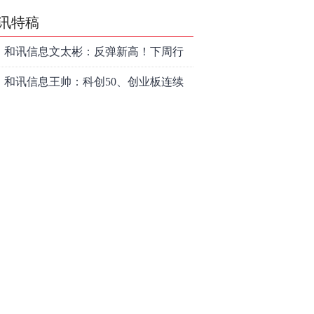
讯特稿
和讯信息文太彬：反弹新高！下周行
情怎么走？
和讯信息王帅：科创50、创业板连续
反弹之后，重要防守线已出现
和讯信息贾善峰：3900点警钟敲响，
主力正在暗中布局！
和讯信息李国培：大盘和大科技是反
转？还是反弹？
和讯信息余兴栋：重回3900，下周稳
了吗？
和讯信息齐俊强：缩量涨还会涨！
和讯信息王钊：下周关注这个补涨机
会
和讯信息胡云龙：调整，什么时候来
中际旭创大跳水！光模块信仰崩塌