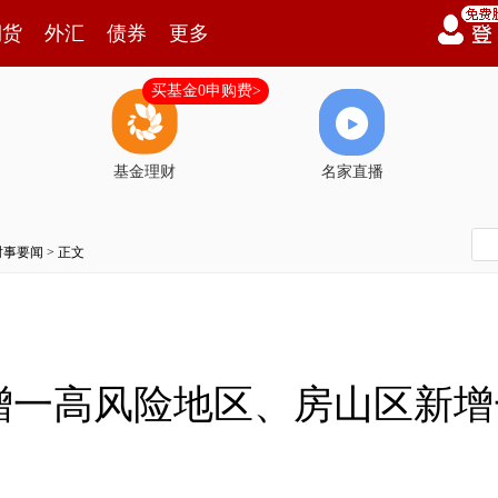
期货
外汇
债券
更多
买基金0申购费>
基金理财
名家直播
时事要闻
> 正文
增一高风险地区、房山区新增