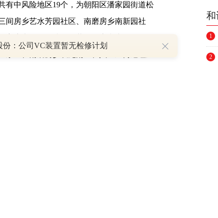
共有中风险地区19个，为朝阳区潘家园街道松
和
三间房乡艺水芳园社区、南磨房乡南新园社
1
周家庄中路20号院、双井街道广和南里二条、
股份：公司VC装置暂无检修计划
圣东里、南磨房乡双龙南里、八里庄街道红庙
2
乡康营家园三社区、劲松街道农光东里社区，
3
村、窦店镇瓦窑头村、长阳镇加州水郡东区社
4
京其他地区均为低风险地区。
5
（责任编辑：王治强 HF013）
6
举报
7
8
9