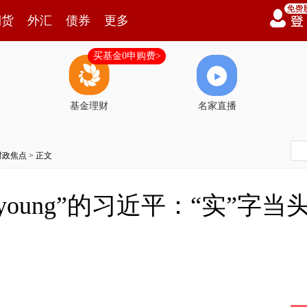
期货
外汇
债券
更多
买基金0申购费>
基金理财
名家直播
时政焦点
> 正文
oung”的习近平：“实”字当