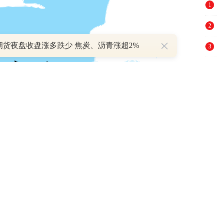
1
2
期货夜盘收盘涨多跌少 焦炭、沥青涨超2%
3
4
5
6
7
8
9
10