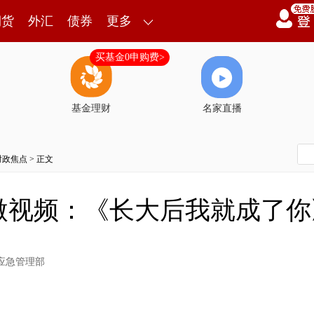
期货
外汇
债券
更多
买基金0申购费>
基金理财
名家直播
时政焦点
> 正文
微视频：《长大后我就成了你
应急管理部