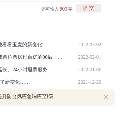
500
提 交
还可输入
字
他看看玉麦的新变化”
2022-03-02
一张电影票接近150元，易烊千玺将成首位票房过百亿的00后！“史上最贵”春节档下还有哪些新变化？
2022-02-01
延长、24小时退票服务
2022-01-06
了新变化……
2021-12-29
享三十天护理假
2021-11-19
提升防台风应急响应至Ⅰ级
P
重磅利好刺激叠加估值修复预期 主力逆势抄底一只中药龙头股