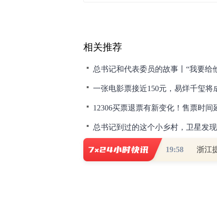
相关推荐
总书记和代表委员的故事丨“我要给
12306买票退票有新变化！售票时间
总书记到过的这个小乡村，卫星发现
新变化！安徽延长产假60天：男方
19:58
浙江
财道头条
财经热点尽在和讯财经AP