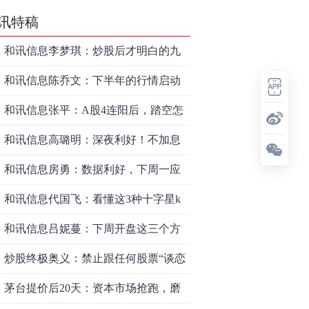
讯特稿
和讯信息李梦琪：炒股后才明白的九
个人生道理
和讯信息陈乔文：下半年的行情启动
了
和讯信息张平：A股4连阳后，踏空怎
么办？结构性回补！
和讯信息高璐明：深夜利好！不加息
了？周一还能涨吗？
和讯信息房勇：数据利好，下周一应
对方案
和讯信息代国飞：看懂这3种十字星k
线形态
和讯信息吕妮蔓：下周开盘这三个方
向，还有仓位的朋友一定要拿稳了
炒股终极奥义：禁止跟任何股票“谈恋
爱”
茅台提价后20天：资本市场抢跑，磨