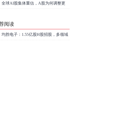
底属于现实
全球AI股集体重估，A股为何调整更
深，却率先反弹？
荐阅读
均胜电子：1.55亿股H股招股，多领域
发展势头好