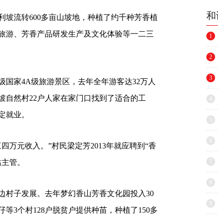
和
加利坡流转600多亩山坡地，种植了约千种芳香植
旅游、芳香产品研发生产及文化体验等一二三
1
2
3
级国家4A级旅游景区，去年全年游客达32万人
坡自然村22户人家在家门口找到了适合的工
4
定就业。
5
6
四万元收入。”村民梁定芳2013年就应聘到“香
站主管。
7
8
边村子发展。去年梦幻香山芳香文化园投入30
9
等3个村128户脱贫户提供种苗，种植了150多