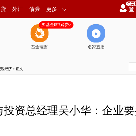
期货
外汇
债券
更多
买基金0申购费>
基金理财
名家直播
宏观经济
> 正文
与投资总经理吴小华：企业要