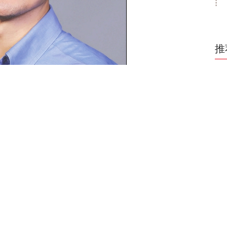
和
1
世宝：拟向特定对象增发募资不超过13.94亿元
2
3
4
5
6
辑 陈梦妤
7
财经大学绿色金融国际研究院举办“疫情与‘双
8