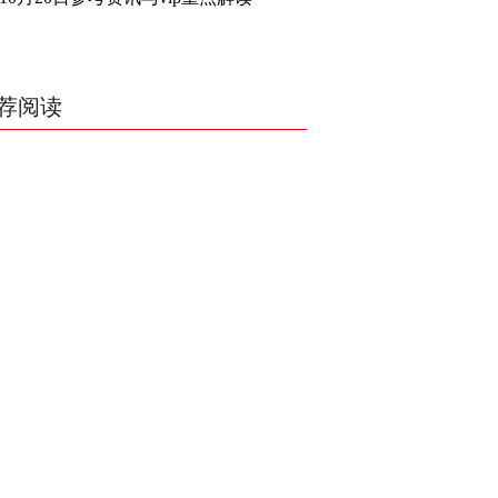
讯特稿
和讯信息贾善峰：3900点警钟敲响，
主力正在暗中布局！
和讯信息李国培：大盘和大科技是反
转？还是反弹？
和讯信息余兴栋：重回3900，下周稳
了吗？
和讯信息齐俊强：缩量涨还会涨！
和讯信息王钊：下周关注这个补涨机
会
和讯信息胡云龙：调整，什么时候来
中际旭创大跳水！光模块信仰崩塌
了？
中一签缴款7.54万！宇树科技下周一打