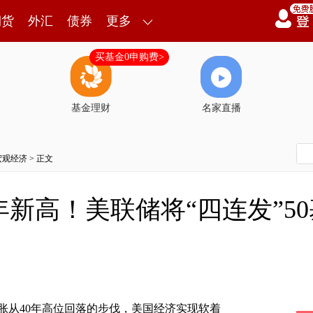
期货
外汇
债券
更多
买基金0申购费>
基金理财
名家直播
宏观经济
> 正文
0年新高！美联储将“四连发”5
胀从40年高位回落的步伐，美国经济实现软着