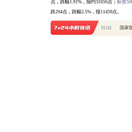
点，跌幅1.91%，报约31656点；
标普50
跌294点，跌幅2.5%，报11459点。
11:32
银行和科技巨头重挫，富国银行跌4%
团跌3.1%，美国银行跌2.6%，摩根大通
3.6%，谷歌母公司Alphabet跌3.2%
2%，3M跌2.7%，迪士尼跌2.4%。
两年期美债收益率攀升至2.9%上方