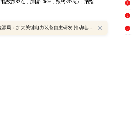
0
指数跌82点，跌幅2.06%，报约3935点；纳指
1
2
国家能源局：加大关键电力装备自主研发 推动电力芯片、特高压组部件等关键技术突破
3
，高盛跌3.3%，摩根士丹利跌3.6%，花旗集
跌2.9%。奈飞跌6%，亚马逊跌5.5%，微软跌
4
，苹果跌3.2%。此外，波音跌2.85%，卡特彼勒跌
5
6
，十年期美债收益率报约3.116%。
7
8
9
10