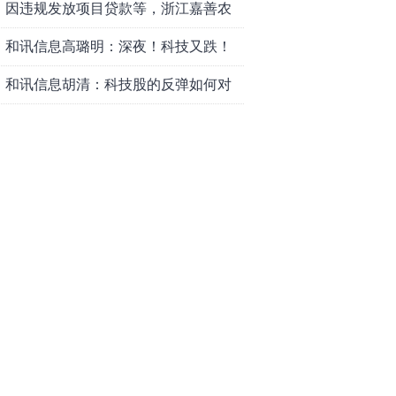
因违规发放项目贷款等，浙江嘉善农
村商业银行股份有限公司被罚款230万
和讯信息高璐明：深夜！科技又跌！
元
今天会跌吗？
和讯信息胡清：科技股的反弹如何对
待？
和讯信息蒲宇宁：光头阳线逆袭，新
主线已浮现？周五大盘怎么走？
和讯信息陈炜：煤炭反弹，能追吗？
八月主线看哪？
和讯信息李梦琪：科技普反结束？
和讯信息吕妮蔓：风格开始切换了，
周五干万注意
和讯信息杨玉杰：指数红了，但这个
信号警惕！
和讯信息文太彬：科技连涨3天，明天
会迎来分化？
和讯信息杨德勇：反弹熄火？