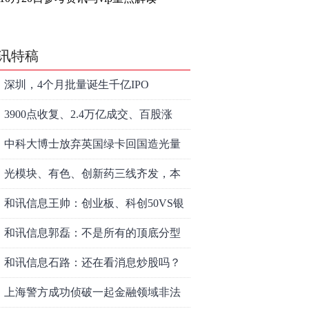
讯特稿
深圳，4个月批量诞生千亿IPO
3900点收复、2.4万亿成交、百股涨
停！8月行情变了？
中科大博士放弃英国绿卡回国造光量
子芯片，要IPO了
光模块、有色、创新药三线齐发，本
周A股画风突变你跟上了吗？
和讯信息王帅：创业板、科创50VS银
行，底部区间与顶部区间
和讯信息郭磊：不是所有的顶底分型
都是顶底！
和讯信息石路：还在看消息炒股吗？
上海警方成功侦破一起金融领域非法