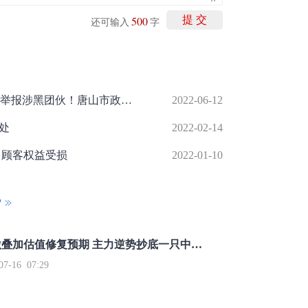
500
提 交
还可输入
字
唐山打人事件后，一蛋糕店老板实名举报涉黑团伙！唐山市政法委回应…
2022-06-12
处
2022-02-14
多顾客权益受损
2022-01-10
P
重磅利好刺激叠加估值修复预期 主力逆势抄底一只中药龙头股
16 07:29