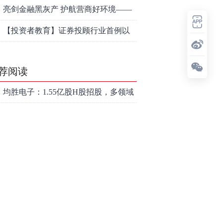
代理维权敲诈勒索案件
亮剑金融黑灰产 护航营商好环境——
上海普陀严打“代理维权”敲诈犯罪、筑
【投资者教育】证券投顾行业首例以
牢金融法治屏障
敲诈勒索罪定罪的非法代理维权案二
荐阅读
审宣判，主犯获刑五年
均胜电子：1.55亿股H股招股，多领域
发展势头好