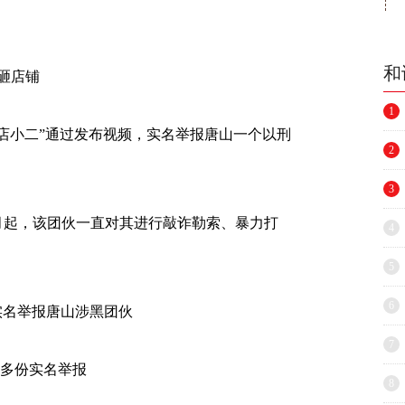
和
砸店铺
1
店小二”通过发布视频，实名举报唐山一个以刑
2
3
月起，该团伙一直对其进行敲诈勒索、暴力打
4
5
6
实名举报唐山涉黑团伙
7
多份实名举报
8