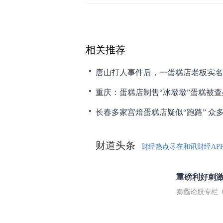
相关推荐
重庆：蛋糕店制售“冰墩墩”蛋糕被查
长春多家宫焙蛋糕店疑似“跑路” 众
财道头条
财经热点尽在和讯财经AP
秦蠡论股专栏 07-