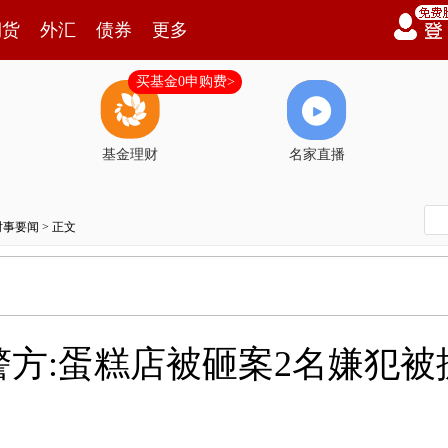
期货
外汇
债券
更多
买基金0申购费>
基金理财
名家直播
时事要闻
> 正文
方:蛋糕店被砸案2名嫌犯