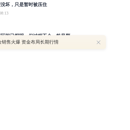
簧没坏，只是暂时被压住
8:13
部区间已探明，但过程不会一帆风顺
金销售火爆 资金布局长期行情
7:48
举报/投诉/意见反馈
-
联系我们
-
关于我们
-
广告服务
话：010-65880240 客服电话：010-85650688 传真：010-85650844 邮箱：yhts#
讯网 北京和讯在线信息咨询服务有限公司所载文章、数据仅供参考，投资有风险，选
信业务经营许可证[B2-20090331]
广告经营许可证[京海工商广字第0407号]
乙级测绘资
[2014]0945-245号
]
药品医疗器械网络信息服务备案-（京）网药械信息备字（2023）第
京公网安备 11010502041727号
pyright©和讯网 北京和讯在线信息咨询服务有限公司 All Rights Reserved 版权所有 复