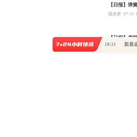
【日报】弹
脱水君 07-15 0
【日报】底
18:31
新基
脱水君 07-14 0
和讯网违法和不良信息/涉未成年人有害信息举报电
本站郑重声明：和
[
京ICP证100713号
]
互联网新闻信息服务许可
增值电
许可证（京）字第707号
[
京网文
Co