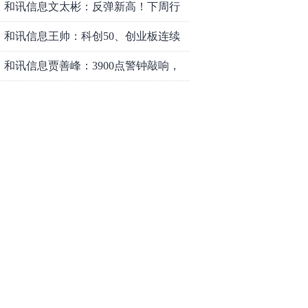
和讯信息文太彬：反弹新高！下周行
情怎么走？
和讯信息王帅：科创50、创业板连续
反弹之后，重要防守线已出现
和讯信息贾善峰：3900点警钟敲响，
主力正在暗中布局！
和讯信息李国培：大盘和大科技是反
转？还是反弹？
和讯信息余兴栋：重回3900，下周稳
了吗？
和讯信息齐俊强：缩量涨还会涨！
和讯信息王钊：下周关注这个补涨机
会
和讯信息胡云龙：调整，什么时候来
中际旭创大跳水！光模块信仰崩塌
了？
中一签缴款7.54万！宇树科技下周一打
新，A股机器人"朋友圈"全曝光