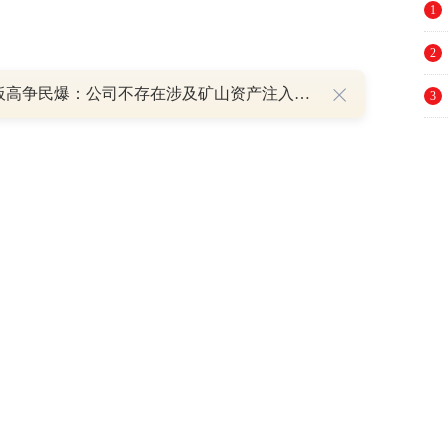
1
2
8天7板高争民爆：公司不存在涉及矿山资产注入和重大资产重组的具体计划
3
4
5
6
7
8
9
10