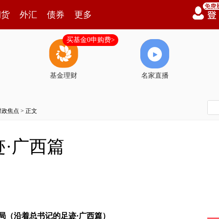
期货
外汇
债券
更多
买基金0申购费>
基金理财
名家直播
时政焦点
> 正文
·广西篇
局（沿着总书记的足迹·广西篇）