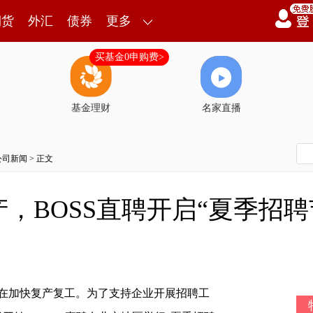
期货
外汇
债券
更多
买基金0申购费>
基金理财
名家直播
公司新闻
> 正文
，BOSS直聘开启“夏季招聘
加快复产复工。为了支持企业开展招聘工