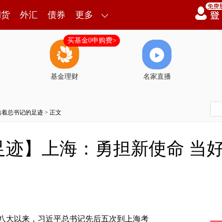
期货
外汇
债券
更多
买基金0申购费>
基金理财
名家直播
沿着总书记的足迹
> 正文
足迹】上海：勇担新使命 当
八大以来，习近平总书记先后五次到上海考