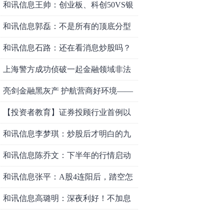
和讯信息王帅：创业板、科创50VS银
行，底部区间与顶部区间
和讯信息郭磊：不是所有的顶底分型
都是顶底！
和讯信息石路：还在看消息炒股吗？
上海警方成功侦破一起金融领域非法
代理维权敲诈勒索案件
亮剑金融黑灰产 护航营商好环境——
上海普陀严打“代理维权”敲诈犯罪、筑
【投资者教育】证券投顾行业首例以
牢金融法治屏障
敲诈勒索罪定罪的非法代理维权案二
和讯信息李梦琪：炒股后才明白的九
审宣判，主犯获刑五年
个人生道理
和讯信息陈乔文：下半年的行情启动
了
和讯信息张平：A股4连阳后，踏空怎
么办？结构性回补！
和讯信息高璐明：深夜利好！不加息
了？周一还能涨吗？