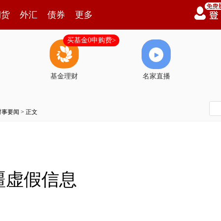
期货
外汇
债券
更多
买基金0申购费>
基金理财
名家直播
时事要闻
> 正文
疆虚假信息