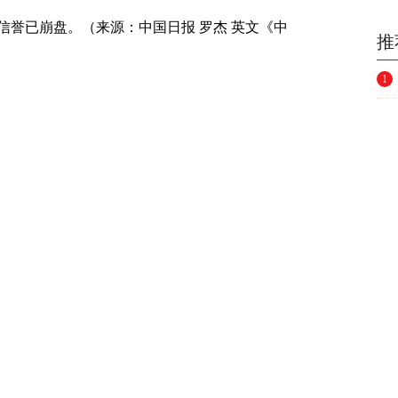
信誉已崩盘。（来源：中国日报 罗杰 英文《中
推
1
（责任编辑：董萍萍 ）
，不代表和讯网立场。投资者据此操作，风险
举报