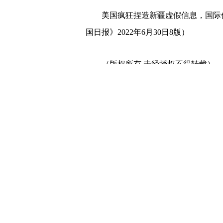
美国疯狂捏造新疆虚假信息，国际
国日报》2022年6月30日8版）
（版权所有 未经授权不得转载）
【责任编辑：王旭泉】
【免责声明】本文仅代表第三方观点
请自担。
写评论
已有
条评论