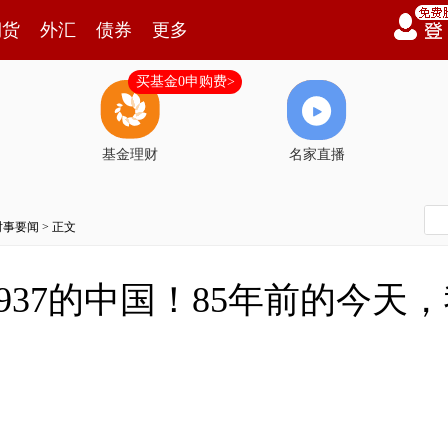
期货
外汇
债券
更多
买基金0申购费>
基金理财
名家直播
时事要闻
> 正文
937的中国！85年前的今天