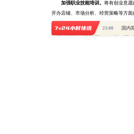
加强职业技能培训。
将有创业意愿
开办店铺、市场分析、经营策略等方面
率。支持各类院校、培训机构、互联网
23:08
国内
业培训补贴，增强高校毕业生就业能力
加强社会保险服务。
社保经办机构
毕业生宣传社会保险政策。灵活就业人
业地或居住地就近参加社会保险。对离
份参加社会保险的，给予其实际缴费2/
补助资金中支付。
加强创业政策兑现。
灵活就业高校
业担保贷款，创业小微企业的可申请不
就业人员购置生产经营必需工具的，也