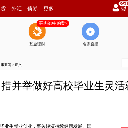
期货
外汇
债券
更多
买基金0申购费>
基金理财
名家直播
时事要闻
> 正文
多措并举做好高校毕业生灵活
毕业生就业创业，事关经济持续健康发展、民