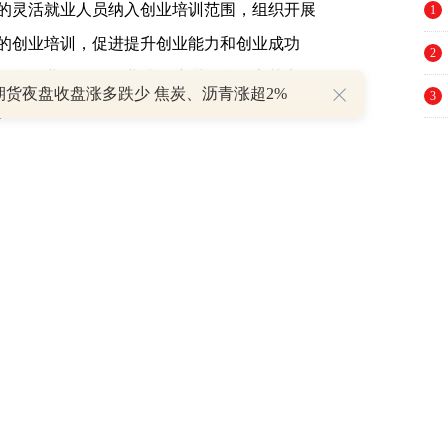
的灵活就业人员纳入创业培训范围，组织开展
1
的创业培训，促进提升创业能力和创业成功
2
平台企业，开展职业技能培训，按规定落实职
期货夜盘收盘涨多跌少 焦炭、沥青涨超2%
3
。
4
要和就业服务机构信息互通，向灵活就业高校
5
员不受户籍限制，可以在本人户籍所在地、就
6
校2年内未就业高校毕业生，以灵活就业人员身
7
3社会保险补贴，补贴期限不超过2年，从就业
8
9
毕业生从事个体经营可申请不超过30万元的创
10
超过300万元的创业担保贷款。依托互联网平台
可申请创业担保贷款及贴息。对高校毕业生首