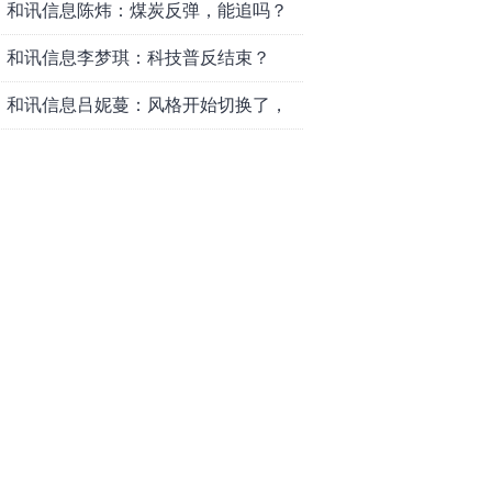
和讯信息陈炜：煤炭反弹，能追吗？
八月主线看哪？
和讯信息李梦琪：科技普反结束？
和讯信息吕妮蔓：风格开始切换了，
周五干万注意
和讯信息杨玉杰：指数红了，但这个
信号警惕！
和讯信息文太彬：科技连涨3天，明天
会迎来分化？
和讯信息杨德勇：反弹熄火？
和讯信息王海洋：大盘低开高走，反
弹结束了吗？
和讯信息胡云龙：这个位置最重要的
是什么？
和讯信息郭旭光：连涨三天何去何
从？主力思维轻松应对
和讯信息陈晓俊：接下来行情怎么
走？