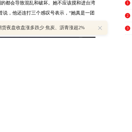
到的都会导致混乱和破坏。她不应该搅和进台湾
1
普说，他还连打三个感叹号表示，“她真是一团
2
期货夜盘收盘涨多跌少 焦炭、沥青涨超2%
3
4
5
6
7
8
9
10