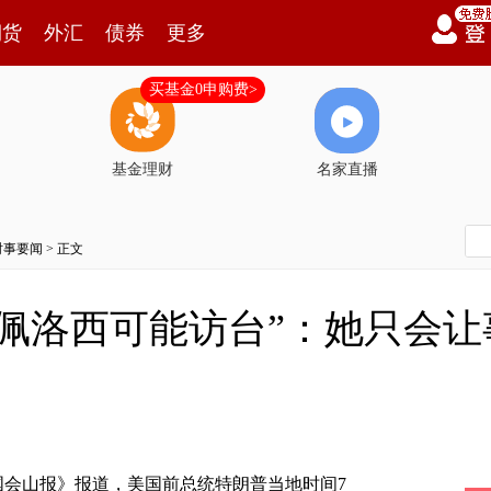
期货
外汇
债券
更多
买基金0申购费>
基金理财
名家直播
时事要闻
> 正文
“佩洛西可能访台”：她只会
国会山报》报道，美国前总统特朗普当地时间7