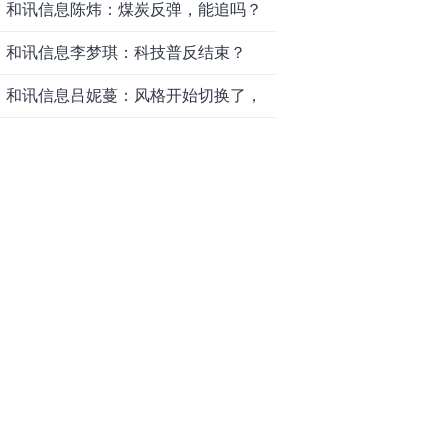
和讯信息陈炜：煤炭反弹，能追吗？
八月主线看哪？
和讯信息李梦琪：科技普反结束？
和讯信息吕妮蔓：风格开始切换了，
周五干万注意
和讯信息杨玉杰：指数红了，但这个
信号警惕！
和讯信息文太彬：科技连涨3天，明天
会迎来分化？
和讯信息杨德勇：反弹熄火？
和讯信息王海洋：大盘低开高走，反
弹结束了吗？
和讯信息胡云龙：这个位置最重要的
是什么？
和讯信息郭旭光：连涨三天何去何
从？主力思维轻松应对
和讯信息陈晓俊：接下来行情怎么
走？