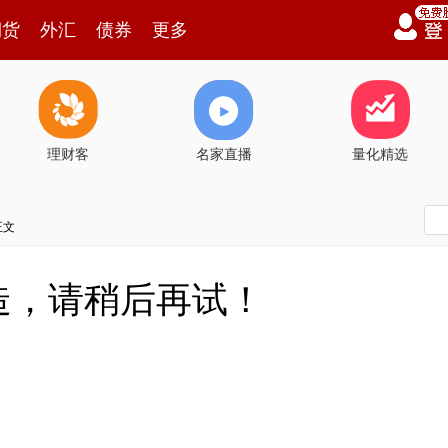
期货
外汇
债券
更多
理财客
名家直播
量化精选
正文
造，请稍后再试！