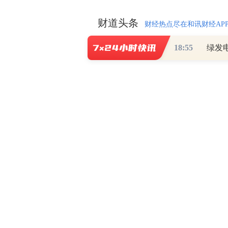
财道头条
财经热点尽在和讯财经AP
18:55
秦蠡论股专栏 07-
【日报】弹
脱水君 07-15 0
【日报】底
脱水君 07-14 0