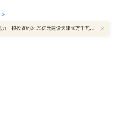
P
绿发电力：拟投资约24.75亿元建设天津46万千瓦风电项目
重磅利好刺激叠加估值修复预期 主力逆势抄底一只中药龙头股
16 07:29
簧没坏，只是暂时被压住
8:13
部区间已探明，但过程不会一帆风顺
7:48