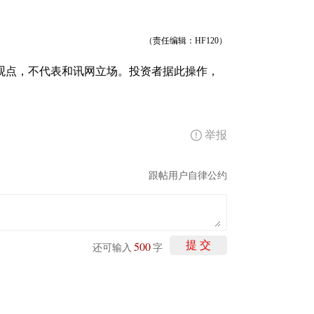
（责任编辑：HF120）
观点，不代表和讯网立场。投资者据此操作，
举报
跟帖用户自律公约
500
提 交
还可输入
字