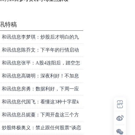
讯特稿
和讯信息李梦琪：炒股后才明白的九
个人生道理
和讯信息陈乔文：下半年的行情启动
了
和讯信息张平：A股4连阳后，踏空怎
么办？结构性回补！
和讯信息高璐明：深夜利好！不加息
了？周一还能涨吗？
和讯信息房勇：数据利好，下周一应
对方案
和讯信息代国飞：看懂这3种十字星k
线形态
和讯信息吕妮蔓：下周开盘这三个方
向，还有仓位的朋友一定要拿稳了
炒股终极奥义：禁止跟任何股票“谈恋