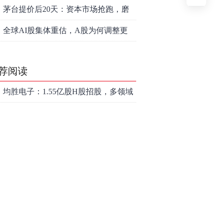
爱”
茅台提价后20天：资本市场抢跑，磨
底属于现实
全球AI股集体重估，A股为何调整更
深，却率先反弹？
荐阅读
均胜电子：1.55亿股H股招股，多领域
发展势头好