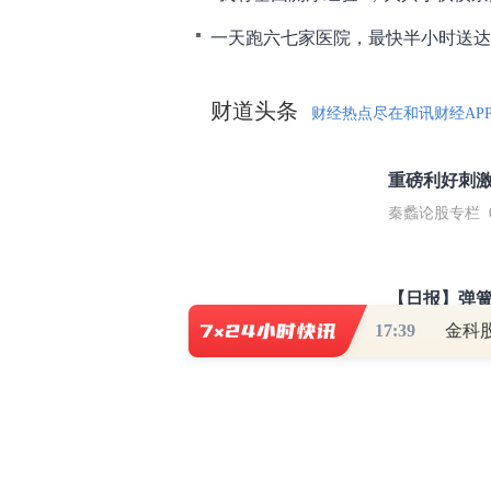
一天跑六七家医院，最快半小时送达
财道头条
财经热点尽在和讯财经AP
秦蠡论股专栏 07-
【日报】弹
17:39
金科
脱水君 07-15 0
【日报】底
脱水君 07-14 0