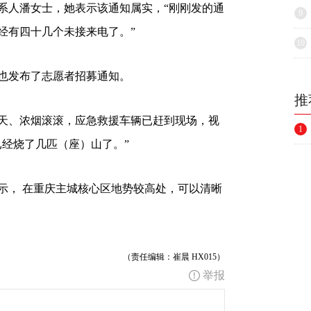
人潘女士，她表示该通知属实，“刚刚发的通
9
经有四十几个未接来电了。”
10
发布了志愿者招募通知。
推
、浓烟滚滚，应急救援车辆已赶到现场，视
1
已经烧了几匹（座）山了。”
， 在重庆主城核心区地势较高处，可以清晰
（责任编辑：崔晨 HX015）
举报