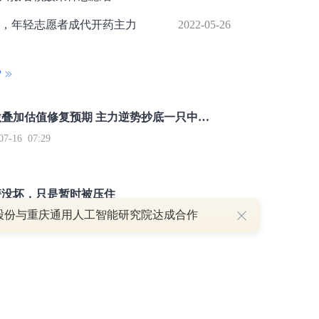
，年轻志愿者成代开药主力
2022-05-26
P
重磅利好刺激叠加估值修复预期 主力逆势抄底一只中药龙头股
16 07:29
簧没坏，只是暂时被压住
股份与重庆通用人工智能研究院达成合作
8:13
部区间已探明，但过程不会一帆风顺
7:48