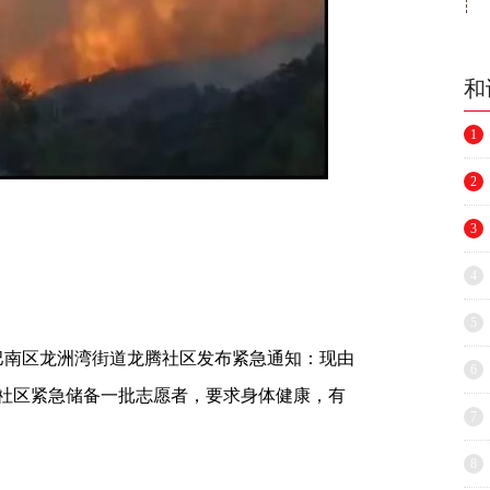
和
1
2
3
4
5
南区龙洲湾街道龙腾社区发布紧急通知：现由
6
社区紧急储备一批志愿者，要求身体健康，有
7
8