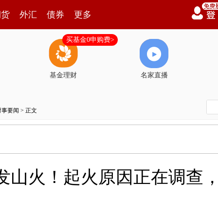
期货
外汇
债券
更多
买基金0申购费>
基金理财
名家直播
时事要闻
> 正文
突发山火！起火原因正在调查