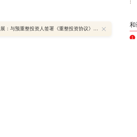
和
中在65-76区间内波动，一季度和讯SGI指
*ST发展：与预重整投资人签署《重整投资协议》 股票复牌
1
2
3
4
5
6
7
8