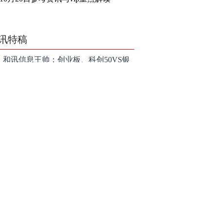
讯特稿
和讯信息王帅：创业板、科创50VS银
行，底部区间与顶部区间
和讯信息郭磊：不是所有的顶底分型
都是顶底！
和讯信息石路：还在看消息炒股吗？
上海警方成功侦破一起金融领域非法
代理维权敲诈勒索案件
亮剑金融黑灰产 护航营商好环境——
上海普陀严打“代理维权”敲诈犯罪、筑
【投资者教育】证券投顾行业首例以
牢金融法治屏障
敲诈勒索罪定罪的非法代理维权案二
和讯信息李梦琪：炒股后才明白的九
审宣判，主犯获刑五年
个人生道理
和讯信息陈乔文：下半年的行情启动