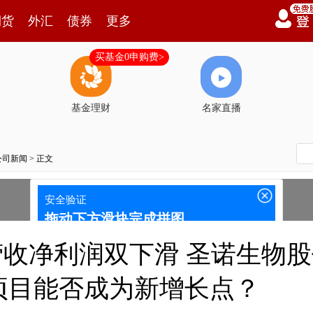
期货
外汇
债券
更多
买基金0申购费>
基金理财
名家直播
公司新闻
> 正文
年营收净利润双下滑 圣诺生物
项目能否成为新增长点？