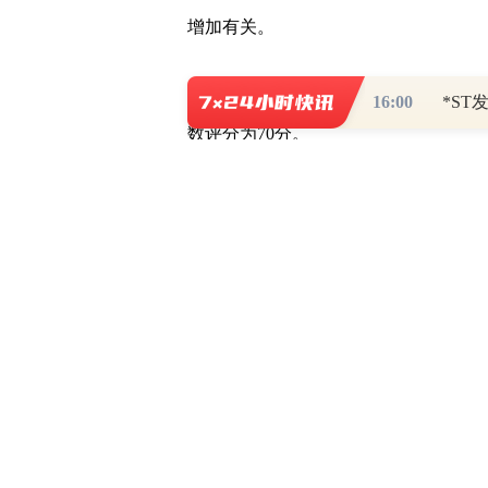
增加有关。
从和讯SGI指数评分来看，圣诺生物集
16:00
数评分为70分。