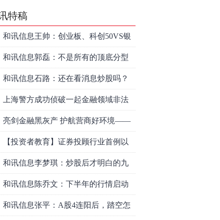
讯特稿
和讯信息王帅：创业板、科创50VS银
行，底部区间与顶部区间
和讯信息郭磊：不是所有的顶底分型
都是顶底！
和讯信息石路：还在看消息炒股吗？
上海警方成功侦破一起金融领域非法
代理维权敲诈勒索案件
亮剑金融黑灰产 护航营商好环境——
上海普陀严打“代理维权”敲诈犯罪、筑
【投资者教育】证券投顾行业首例以
牢金融法治屏障
敲诈勒索罪定罪的非法代理维权案二
和讯信息李梦琪：炒股后才明白的九
审宣判，主犯获刑五年
个人生道理
和讯信息陈乔文：下半年的行情启动
了
和讯信息张平：A股4连阳后，踏空怎