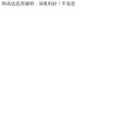
么办？结构性回补！
和讯信息高璐明：深夜利好！不加息
了？周一还能涨吗？