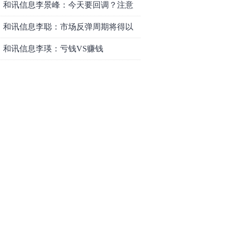
和讯信息李景峰：今天要回调？注意
这个信号！
和讯信息李聪：市场反弹周期将得以
延长
和讯信息李瑛：亏钱VS赚钱
和讯信息高璐明：黄金大涨！科技下
跌！注意今天这么走！
和讯信息李发亮：科创板反弹走势表
现亮眼
和讯信息文太彬：放量普涨，反弹空
间及应对策略？
和讯信息胡云龙：反转阳线，带来的
改变
和讯信息王海洋：大盘中阳突破
3770，科技持续反弹，秋季行情启
和讯信息盖祎楠：市场放量反攻，科
动？
创赛道迎来强势爆发
和讯信息李炜：变盘成功了吗？短线
如何应对