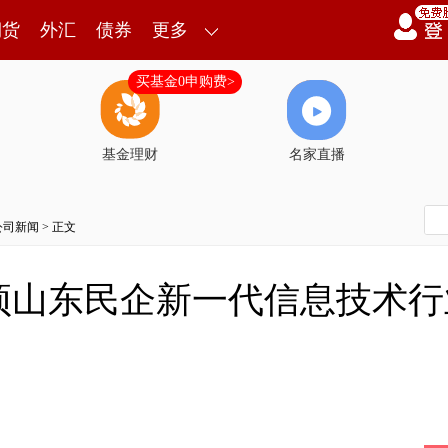
期货
外汇
债券
更多
买基金0申购费>
基金理财
名家直播
公司新闻
> 正文
顶山东民企新一代信息技术行