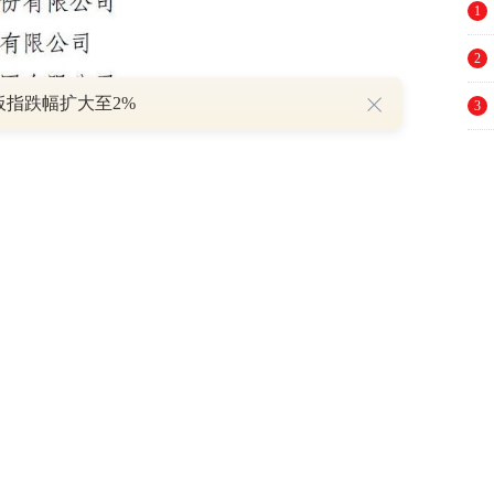
1
2
板指跌幅扩大至2%
3
4
略性新兴产业之一，也是山东新旧动能转换“十
分发挥自身的技术优势，持续聚焦科技创新，为
5
6
7
文章内容属作者个人观点，不代表和讯网立
8
9
（责任编辑：张蒙 ）
10
，不代表和讯网立场。投资者据此操作，风险