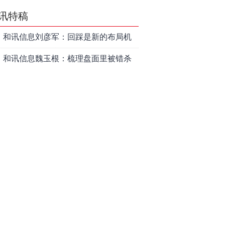
讯特稿
和讯信息刘彦军：回踩是新的布局机
会
和讯信息魏玉根：梳理盘面里被错杀
的品种
和讯信息赵冰忆：后续行情大概率会
以高频震荡作为主要运行形式
和讯信息刘文博：小票风格逐步追上
了大票上涨节奏
和讯信息李聪：下周观察反弹的持续
时长、最终反弹高度
和讯信息魏玉根：首选方向就是PCB
和讯信息王培成：硬科技方向走出了
一波力度较强的反弹
因违规发放项目贷款等，浙江嘉善农
村商业银行股份有限公司被罚款230万
和讯信息高璐明：深夜！科技又跌！