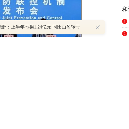
和
1
源：上半年亏损1.24亿元 同比由盈转亏
2
3
4
5
（责任编辑：刘海美 ）
6
举报
7
8
9