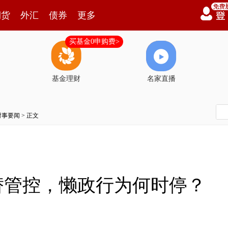
期货
外汇
债券
更多
买基金0申购费>
基金理财
名家直播
时事要闻
> 正文
替管控，懒政行为何时停？