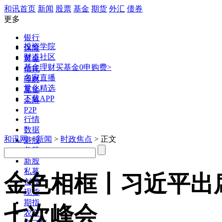
和讯首页
新闻
股票
基金
期货
外汇
债券
更多
银行
投资学院
保险
财道社区
黄金
基金理财
买基金0申购费>
信托
名家直播
理财
量化精选
互金
下载APP
众筹
P2P
行情
数据
和讯网
>
新闻
>
时政焦点
> 正文
港股
美股
新股
私募
金色相框丨习近平出
创投
现货
期指
七次峰会
农金