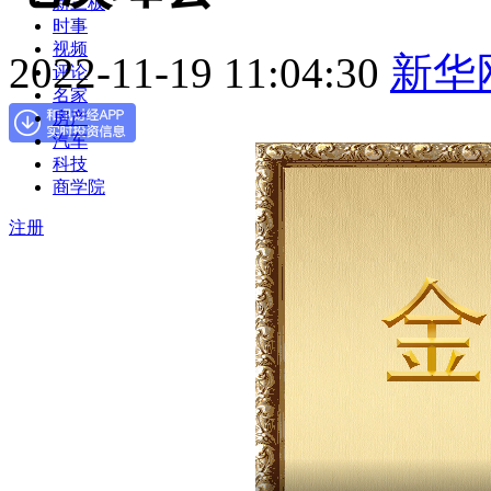
新三板
时事
视频
2022-11-19 11:04:30
新华
评论
名家
房产
汽车
科技
商学院
注册