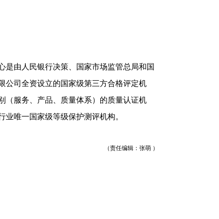
系认证、获国际支付卡行业安全标准委员会的
计算专利数达1152件，连续两年位列排行榜第
是由人民银行决策、国家市场监管总局和国
限公司全资设立的国家级第三方合格评定机
别（服务、产品、质量体系）的质量认证机
行业唯一国家级等级保护测评机构。
（责任编辑：张萌 ）
，不代表和讯网立场。投资者据此操作，风险