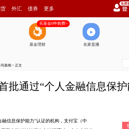
期货
外汇
债券
更多
买基金0申购费>
基金理财
名家直播
公司新闻
> 正文
首批通过“个人金融信息保护