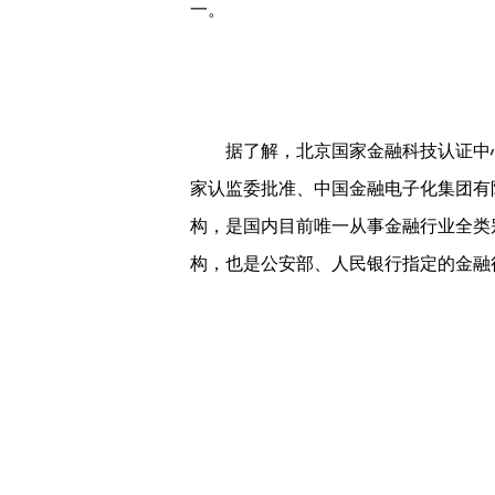
过ISO 27001国际信息安全管理体
PCI DSS检测认证等；蚂蚁集团隐私
一。
据了解，北京国家金融科技认证中心
家认监委批准、中国金融电子化集团有
构，是国内目前唯一从事金融行业全类
构，也是公安部、人民银行指定的金融
【免责声明】本文仅代表第三方观点