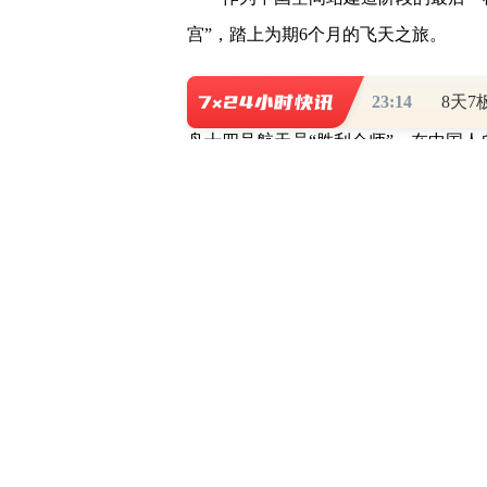
宫”，踏上为期6个月的飞天之旅。
23:14
作为即将入驻中国空间站的新家人
舟十四号航天员“胜利会师”，在中国人
册的“全家福”。
作为中国载人
航天工程
(
603698
)的
自己的空间站正式建成的圆梦时刻。