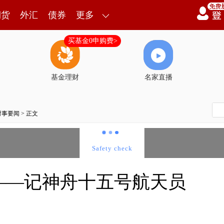
期货
外汇
债券
更多
买基金0申购费>
基金理财
名家直播
时事要闻
> 正文
——记神舟十五号航天员