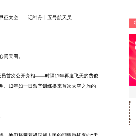
披甲征太空——记神舟十五号航天员
中心问天阁。
天员首次公开亮相——时隔17年再度飞天的费俊
明、12年如一日艰辛训练换来首次太空之旅的
。
棒，他们将带着祖国和人民的期望重托奔向“天