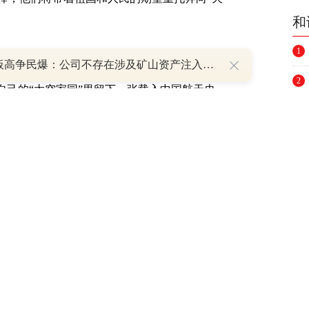
和
1
8天7板高争民爆：公司不存在涉及矿山资产注入和重大资产重组的具体计划
，他们将和已经在太空出差半年的战友——神
2
自己的“太空家园”里留下一张载入中国航天史
3
4
第十次载人飞行，他们还将在太空见证中国人
5
6
7
8
9