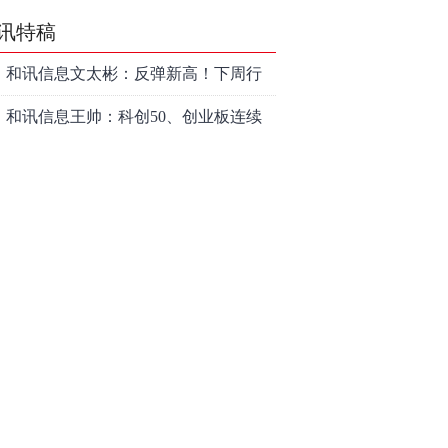
讯特稿
和讯信息文太彬：反弹新高！下周行
情怎么走？
和讯信息王帅：科创50、创业板连续
反弹之后，重要防守线已出现
和讯信息贾善峰：3900点警钟敲响，
主力正在暗中布局！
和讯信息李国培：大盘和大科技是反
转？还是反弹？
和讯信息余兴栋：重回3900，下周稳
了吗？
和讯信息齐俊强：缩量涨还会涨！
和讯信息王钊：下周关注这个补涨机
会
和讯信息胡云龙：调整，什么时候来
中际旭创大跳水！光模块信仰崩塌