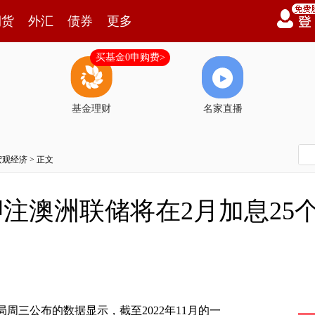
期货
外汇
债券
更多
买基金0申购费>
基金理财
名家直播
宏观经济
> 正文
场押注澳洲联储将在2月加息25
周三公布的数据显示，截至2022年11月的一