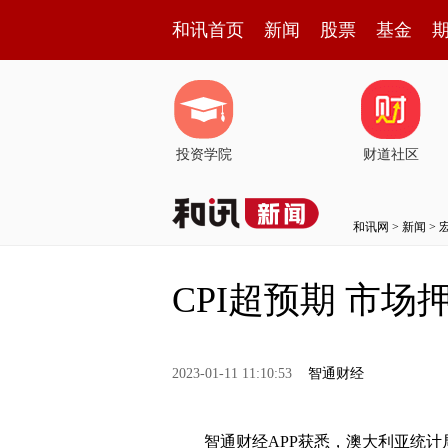
和讯首页
新闻
股票
基金
投资学院
财道社区
和讯网
>
新闻
>
CPI超预期 市
2023-01-11 11:10:53
智通财经
智通财经APP获悉，澳大利亚统计局