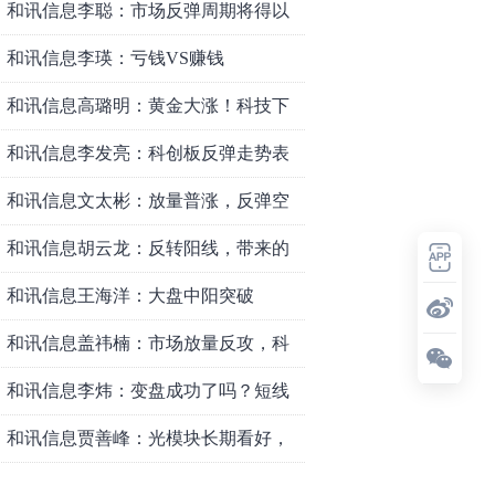
和讯信息李聪：市场反弹周期将得以
延长
和讯信息李瑛：亏钱VS赚钱
和讯信息高璐明：黄金大涨！科技下
跌！注意今天这么走！
和讯信息李发亮：科创板反弹走势表
现亮眼
和讯信息文太彬：放量普涨，反弹空
间及应对策略？
和讯信息胡云龙：反转阳线，带来的
改变
和讯信息王海洋：大盘中阳突破
3770，科技持续反弹，秋季行情启
和讯信息盖祎楠：市场放量反攻，科
动？
创赛道迎来强势爆发
和讯信息李炜：变盘成功了吗？短线
如何应对
和讯信息贾善峰：光模块长期看好，
但今天真别急！