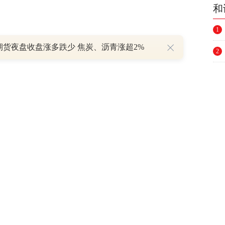
和
1
期货夜盘收盘涨多跌少 焦炭、沥青涨超2%
2
其中，智能手机方面，国际数据公司(IDC)1
3
2022年第四季度，中国智能手机市场出货量约
4
年全年中国智能手机市场出货量约2.86亿台，同比下
5
10年，中国智能手机市场出货量再次回落到3亿
6
7
市场的汇顶科技而言，显然不是一件好事。
8
1年度及2022一季度财报披露投资者交流会纪要
9
不太好，消费者换机意愿下降，技术发展也没早
源，对我们营收的影响比较大。”
10