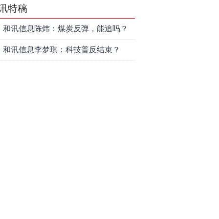
讯特稿
和讯信息陈炜：煤炭反弹，能追吗？
八月主线看哪？
和讯信息李梦琪：科技普反结束？
和讯信息吕妮蔓：风格开始切换了，
周五干万注意
和讯信息杨玉杰：指数红了，但这个
信号警惕！
和讯信息文太彬：科技连涨3天，明天
会迎来分化？
和讯信息杨德勇：反弹熄火？
和讯信息王海洋：大盘低开高走，反
弹结束了吗？
和讯信息胡云龙：这个位置最重要的
是什么？
和讯信息郭旭光：连涨三天何去何
从？主力思维轻松应对
和讯信息陈晓俊：接下来行情怎么