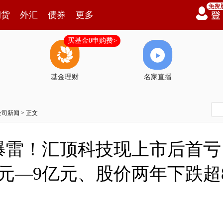
期货
外汇
债券
更多
买基金0申购费>
基金理财
名家直播
公司新闻
> 正文
雷！汇顶科技现上市后首亏：
元—9亿元、股价两年下跌超8