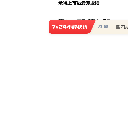
录得上市后最差业绩
预计2022年亏损至少6亿元
23:08
国内
2022年，消费电子行业“寒气”逼人。
月29日发布的手机季度跟踪报告显示，
7292万台，同比下降12.6%。2022
降13.2%，创有史以来最大降幅。时隔
以下市场大盘。
而这对于大部分产品依赖于智能手机
汇顶科技董事长兼 CEO 张帆曾在202
上提及，“客观上，手机市场整体来讲
年那么快。手机作为公司主要的营收来