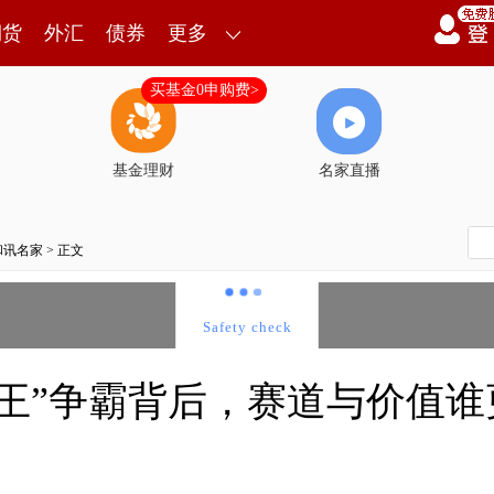
期货
外汇
债券
更多
买基金0申购费>
基金理财
名家直播
和讯名家
> 正文
股王”争霸背后，赛道与价值