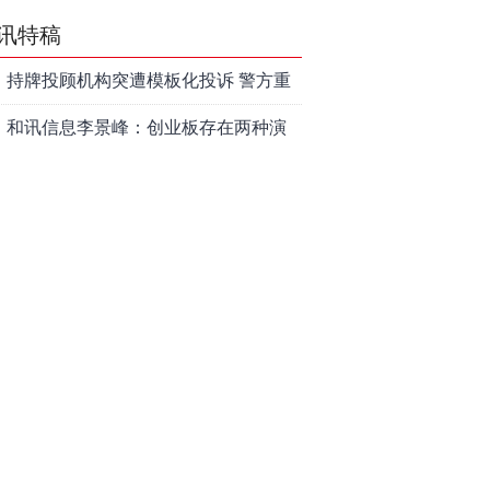
讯特稿
持牌投顾机构突遭模板化投诉 警方重
拳打击不法“代理维权”黑灰产
和讯信息李景峰：创业板存在两种演
绎路径
和讯信息陆敏勇：警惕C浪调整行情
和讯信息李梦琪：宇树上市估值该给
多少
和讯信息胡云龙：把握板块轮动节
奏，杜绝盲目追涨杀跌
和讯信息蒲宇宁：反弹热度走高，切
勿盲目追涨
和讯信息陈爱国：下周重点关注两个
方向
和讯信息高璐明：注意！这四大消息
将影响周一走势！
和讯信息陆润凯：周末消息来了，下