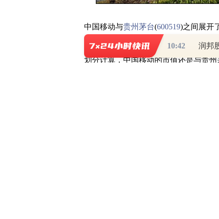
中国移动与
贵州茅台
(
600519
)之间展开
算，移动一度超越了贵州
茅台
(
600519
10:42
划分计算，中国移动的市值还是与贵州
据公开数据显示，贵州茅台A股总股本为
茅台总市值约2.2万亿人民币。中国移动总
亿股，虽然中国移动的总市值已有2.2
移动的股本占比来看，主要是
港股
市场
股股本占了204.65亿股，港股市值达到1
从营收情况分析，中国移动的营收规模
上，依然实现10.49%的全年增长幅