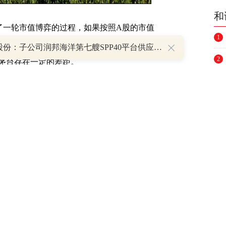
和
了一轮市值博弈的过程，如果按照A股的市值
1
)的市值规模。但是，如果严格按照AH股的市值
润邦股份：子公司润邦海洋第七艘SPP40平台供应船顺利上船台
2
茅台存在一定的差距。
3
12.56亿股，按照最新的收盘价格计算，贵州
4
股本为213.68亿股，但A股流通股本只有7.59
5
0万亿左右，但A股实际流通市值却很低。从中国
占比高，从中国移动港股的股本情况来看，港
6
.4万亿港元。
7
8
是贵州茅台的数倍，且在很高营收基数的基础
9
度。净利润方面，中国移动的净利润是贵州茅台的