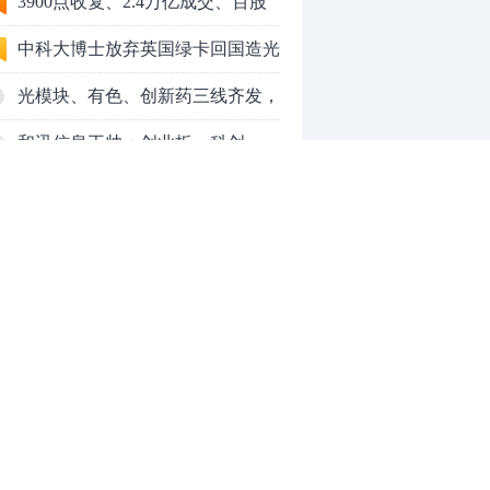
3900点收复、2.4万亿成交、百股
涨停！8月行情变了？
中科大博士放弃英国绿卡回国造光
量子芯片，要IPO了
光模块、有色、创新药三线齐发，
本周A股画风突变你跟上了吗？
和讯信息王帅：创业板、科创
50VS银行，底部区间与顶部区间
和讯信息郭磊：不是所有的顶底分
型都是顶底！
和讯信息石路：还在看消息炒股
吗？
上海警方成功侦破一起金融领域非
法代理维权敲诈勒索案件
亮剑金融黑灰产 护航营商好环境
——上海普陀严打“代理维权”敲诈
【投资者教育】证券投顾行业首例
0
犯罪、筑牢金融法治屏障
以敲诈勒索罪定罪的非法代理维权
案二审宣判，主犯获刑五年