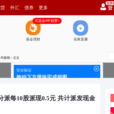
期货
外汇
债券
更多
买基金0申购费>
基金理财
名家直播
公司新闻
> 正文
分派每10股派现0.5元 共计派发现金