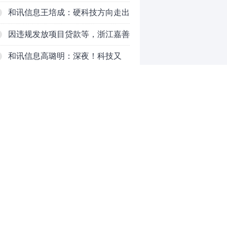
PCB
和讯信息王培成：硬科技方向走出
了一波力度较强的反弹
因违规发放项目贷款等，浙江嘉善
农村商业银行股份有限公司被罚款
和讯信息高璐明：深夜！科技又
230万元
跌！今天会跌吗？
和讯信息胡清：科技股的反弹如何
对待？
和讯信息蒲宇宁：光头阳线逆袭，
新主线已浮现？周五大盘怎么走？
和讯信息陈炜：煤炭反弹，能追
吗？八月主线看哪？
和讯信息李梦琪：科技普反结束？
0
推荐阅读
均胜电子：1.55亿股H股招股，多