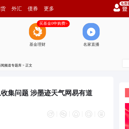
期货
外汇
债券
更多
买基金0申购费>
基金理财
名家直播
新闻频道专题库
> 正文
信息收集问题 涉墨迹天气网易有道