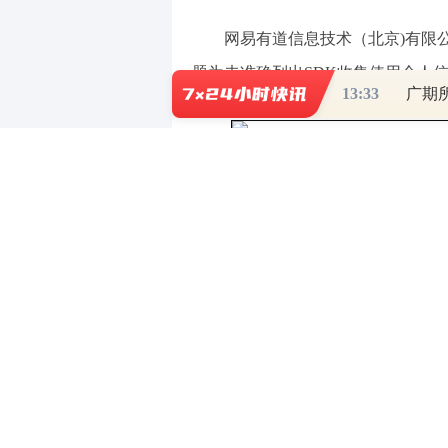
网易有道信息技术（北京)有限公
题为未准确列出SDK收集使用个人
13:33
广期
中央网信办要求相关App和SD
改，并将整改情况报中央网信办。中
依法依规开展处置处罚。
天眼查APP显示，北京墨迹风云
发展有限公司)，成立于2010年，
企业。企业注册资本3712.7662万