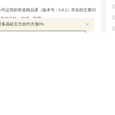
4
司运营的有道精品课（版本号：6.8.2）存在的主要问
5
信息的目的、方式、范围。
所多晶硅主力合约大涨6%
6
7
K运营者应当于通报发布之日起的15个工作日内完成整
8
央网信办将会同有关部门进行核查，并结合整改情况
9
1
科技股份有限公司(曾用名：墨迹风云(北京)软件科技
位于北京市，是一家以从事科技推广和应用服务业为主的
人民币，。