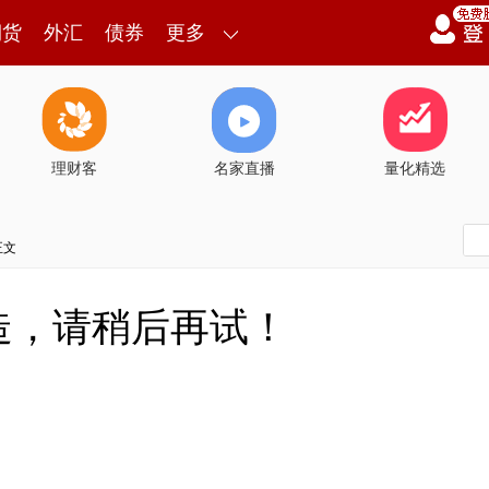
期货
外汇
债券
更多
理财客
名家直播
量化精选
正文
造，请稍后再试！