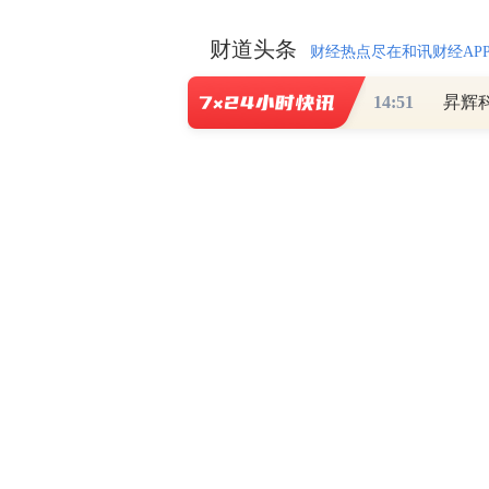
财道头条
财经热点尽在和讯财经AP
14:51
秦蠡论股专栏 07-
【日报】弹
脱水君 07-15 0
【日报】底
脱水君 07-14 0