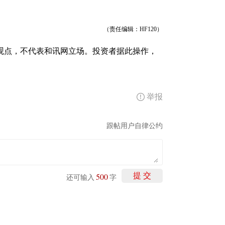
（责任编辑：HF120）
观点，不代表和讯网立场。投资者据此操作，
举报
跟帖用户自律公约
500
提 交
还可输入
字