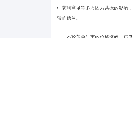
中获利离场等多方因素共振的影响，
转的信号。
本轮黄金牛市的价格涨幅，仍低
牛的支撑仍在。
01
历史上的黄金牛熊转换
从黄金价格上涨的逻辑来看，第
星图金融研究院武泽伟认为，历