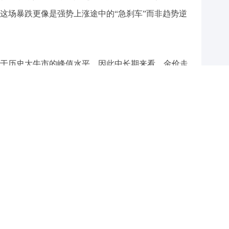
这场暴跌更像是强势上涨途中的“急刹车”而非趋势逆
于历史大牛市的峰值水平，因此中长期来看，金价走
一个是去美元化，第二个是避险。
史上，黄金曾有过两轮10年级别的大牛市。 第一轮黄