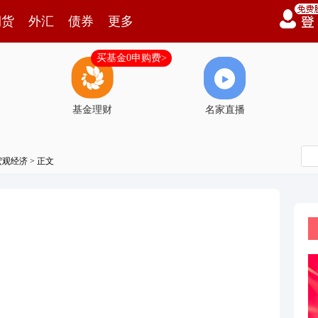
期货
外汇
债券
更多
买基金0申购费>
基金理财
名家直播
宏观经济
> 正文