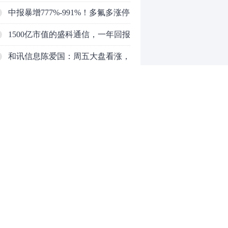
的宏和科技，666倍PE是泡沫还是
中报暴增777%-991%！多氟多涨停
AI黄金？
背后：二季度利润环比暴跌
1500亿市值的盛科通信，一年回报
50%-80%，是黄金坑还是陷阱？
超380%！持续亏损却撑起2600倍
和讯信息陈爱国：周五大盘看涨，
预测PE，泡沫还是黄金坑？
三个理由支撑！
和讯信息王培成：警惕右肩下沉！
等风来！
和讯信息刘文博：沪指重返3900
点，行情或仍有期待
和讯信息何兵：大科技赛道的回调
依旧是布局机会
和讯信息魏玉根：科技见好收了
0