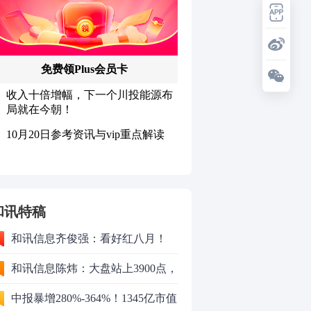
和讯特稿
和讯信息齐俊强：看好红八月！
和讯信息陈炜：大盘站上3900点，
反弹能否延续？
中报暴增280%-364%！1345亿市值