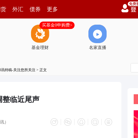
期货
外汇
债券
更多
买基金0申购费>
基金理财
名家直播
和讯特稿-关注您所关注
> 正文
调整临近尾声
讯）