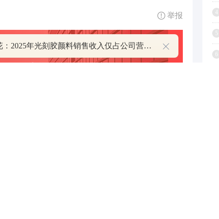
4
举报
5
百合花：2025年光刻胶颜料销售收入仅占公司营收的0.084%
6
7
8
9
跟帖用户自律公约
1
500
提 交
还可输入
字