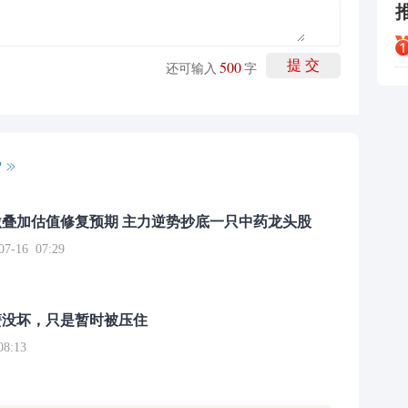
500
提 交
还可输入
字
P
叠加估值修复预期 主力逆势抄底一只中药龙头股
16 07:29
簧没坏，只是暂时被压住
8:13