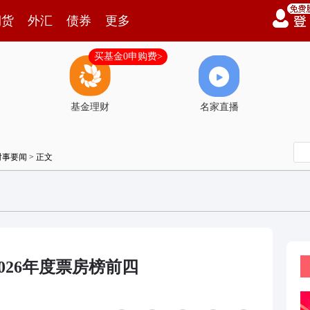
期货
外汇
债券
更多
买基金0申购费>
基金理财
名家直播
时事要闻
> 正文
026年度票房榜前四