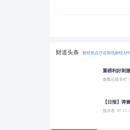
财道头条
财经热点尽在和讯财经AP
重磅利好刺激
秦蠡论股专栏 07-
【日报】弹
脱水君 07-15 0