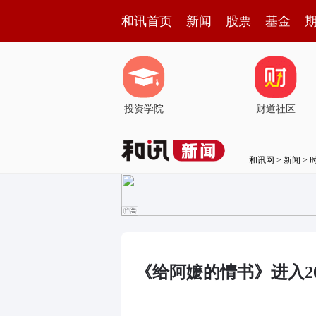
和讯首页
新闻
股票
基金
投资学院
财道社区
和讯网
>
新闻
>
《给阿嬷的情书》进入2