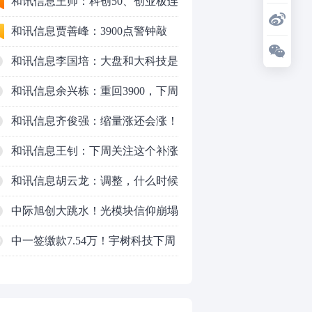
行情怎么走？
和讯信息王帅：科创50、创业板连
续反弹之后，重要防守线已出现
和讯信息贾善峰：3900点警钟敲
响，主力正在暗中布局！
和讯信息李国培：大盘和大科技是
反转？还是反弹？
和讯信息余兴栋：重回3900，下周
稳了吗？
和讯信息齐俊强：缩量涨还会涨！
和讯信息王钊：下周关注这个补涨
机会
和讯信息胡云龙：调整，什么时候
来
中际旭创大跳水！光模块信仰崩塌
了？
中一签缴款7.54万！宇树科技下周
0
一打新，A股机器人"朋友圈"全曝
光