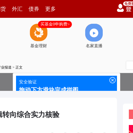
期货
外汇
债券
更多
买基金0申购费>
基金理财
名家直播
产业报道
> 正文
辑转向综合实力核验