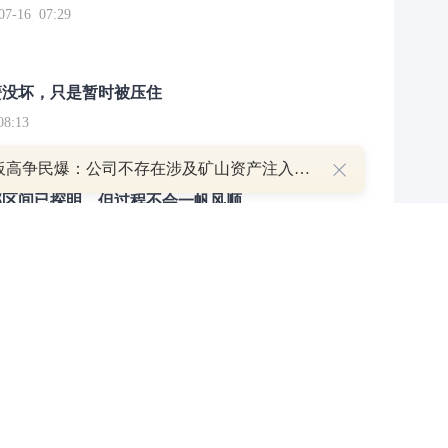
16 07:29
簧没坏，只是暂时被压住
8:13
8天7板高争民爆：公司不存在涉及矿山资产注入和重大资产重组的具体计划
部区间已探明，但过程不会一帆风顺
7:48
举报/投诉/意见反馈
-
联系我们
-
关于我们
-
广告服务
话：010-65880240 客服电话：010-85650688 传真：010-85650844 邮箱：yhts#
讯网 北京和讯在线信息咨询服务有限公司所载文章、数据仅供参考，投资有风险，选