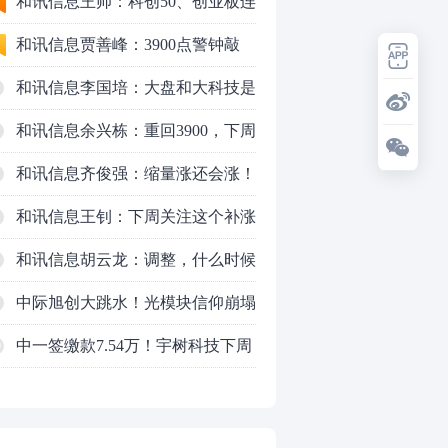
行情怎么走？
和讯信息王帅：科创50、创业板连
续反弹之后，重要防守线已出现
和讯信息贾善峰：3900点警钟敲
响，主力正在暗中布局！
和讯信息李国培：大盘和大科技是
反转？还是反弹？
和讯信息余兴栋：重回3900，下周
稳了吗？
和讯信息齐俊强：缩量涨还会涨！
和讯信息王钊：下周关注这个补涨
机会
和讯信息胡云龙：调整，什么时候
来
中际旭创大跳水！光模块信仰崩塌
了？
中一签缴款7.54万！宇树科技下周
0
一打新，A股机器人"朋友圈"全曝
光