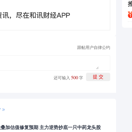
跟帖用户自律公约
500
提 交
还可输入
字
P
叠加估值修复预期 主力逆势抄底一只中药龙头股