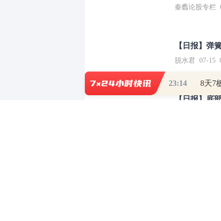
秦蠡论股专栏 07-
【日报】弹
脱水君 07-15 0
23:14
【日报】底
脱水君 07-14 0
和讯网违法和不良信息/涉未成年人有害信息举报电
本站郑重声明：和