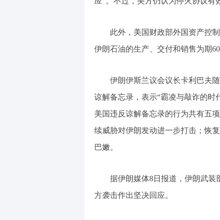
应”。不过，美方仍认为停火协议有
此外，美国财政部外国资产控制
伊朗石油的生产、交付和销售为期6
伊朗伊斯兰议会议长卡利巴夫随
谅解备忘录，表示“霸凌与敲诈的时
美国违反谅解备忘录的行为共有五项
续威胁对伊朗发动进一步打击；恢复
巴嫩。
据伊朗媒体8日报道，伊朗武装
方袭击作出坚决回应。