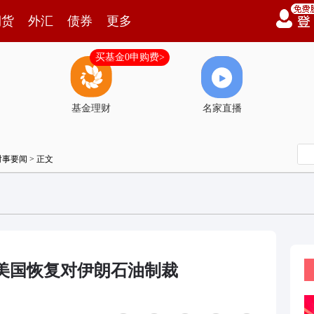
期货
外汇
债券
更多
买基金0申购费>
基金理财
名家直播
时事要闻
> 正文
美国恢复对伊朗石油制裁