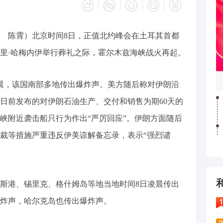
强 陈霄）北京时间8日，正值北约峰会在土耳其首都
里·哈梅内伊举行葬礼之际，霍尔木兹海峡战火再起。
晨，该国南部多地传出爆炸声。美方随后称对伊朗沿
日前发布的对伊朗石油生产、交付和销售为期60天的
峡附近袭击船只行为作出“严厉回应”。伊朗方面随后
裁等措施严重违反伊美谅解备忘录，表示“强烈谴
斯港、锡里克、格什姆岛等地当地时间8日凌晨传出
炸声，哈尔克岛也传出爆炸声。