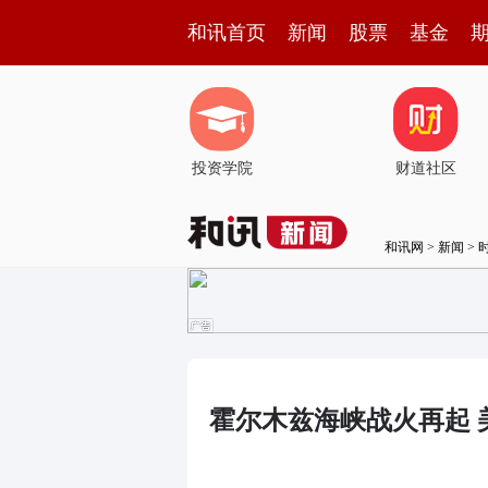
和讯首页
新闻
股票
基金
投资学院
财道社区
和讯网
>
新闻
>
霍尔木兹海峡战火再起 