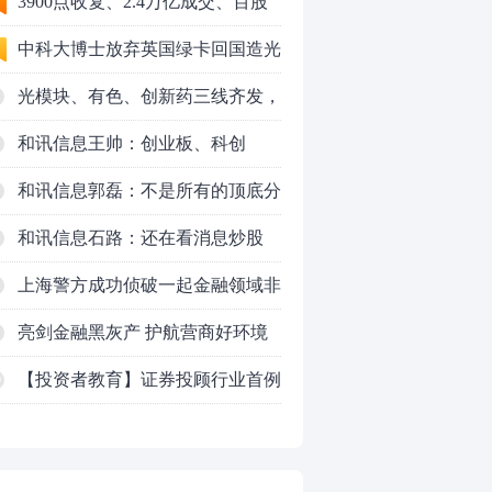
3900点收复、2.4万亿成交、百股
涨停！8月行情变了？
中科大博士放弃英国绿卡回国造光
量子芯片，要IPO了
光模块、有色、创新药三线齐发，
本周A股画风突变你跟上了吗？
和讯信息王帅：创业板、科创
50VS银行，底部区间与顶部区间
和讯信息郭磊：不是所有的顶底分
型都是顶底！
和讯信息石路：还在看消息炒股
吗？
上海警方成功侦破一起金融领域非
法代理维权敲诈勒索案件
亮剑金融黑灰产 护航营商好环境
——上海普陀严打“代理维权”敲诈
【投资者教育】证券投顾行业首例
0
犯罪、筑牢金融法治屏障
以敲诈勒索罪定罪的非法代理维权
案二审宣判，主犯获刑五年