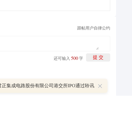
跟帖用户自律公约
500
提 交
还可输入
字
(
0
)
举报
回复
2026-07-08 07:17:41
君正集成电路股份有限公司港交所IPO通过聆讯
P