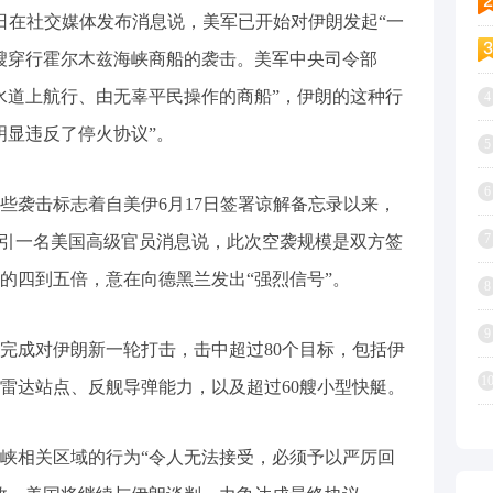
日在社交媒体发布消息说，美军已开始对伊朗发起“一
艘穿行霍尔木兹海峡商船的袭击。美军中央司令部
水道上航行、由无辜平民操作的商船”，伊朗的这种行
4
明显违反了停火协议”。
5
6
些袭击标志着自美伊6月17日签署谅解备忘录以来，
7
援引一名美国高级官员消息说，此次空袭规模是双方签
的四到五倍，意在向德黑兰发出“强烈信号”。
8
9
完成对伊朗新一轮打击，击中超过80个目标，包括伊
1
雷达站点、反舰导弹能力，以及超过60艘小型快艇。
峡相关区域的行为“令人无法接受，必须予以严厉回