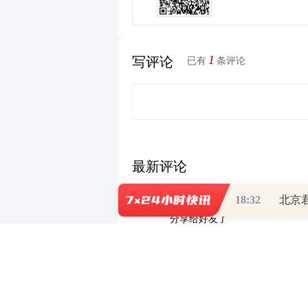
1
写评论
已有
条评论
最新评论
wxjx3tadj9
18:32
北京
分享给好友了
财道头条
财经热点尽在和讯财经AP