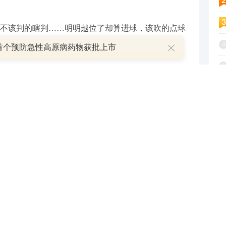
该判的瞎判……明明越位了却算进球，该吹的点球
4
首个预防急性高原病药物获批上市
5
对进球、点球、红牌等关键判罚拿不准时，VAR就会
6
判罚变得透明、可追溯。
7
着的“2021年酿造”，代表着这瓶酒的主体基酒是
8
前后历经了5年时间，期间经陶坛慢养，褪去辛辣，只留醇
9
，产品还甄选了6年以上不同年份的老酒来调味，也
1
年以上。
国标酒（2021年酿造）都配有专属的“数字酒