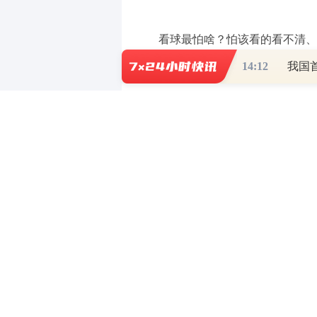
看球最怕啥？怕该看的看不清、不
愣是不给。
14:12
我国
好在足球场上有VAR，当主裁判
通过多角度一帧一帧地回放，让每次
国台国标酒也一样。比如，瓶身上印
从2021年下沙到2026年出厂，
厚。除此之外，为了口感更幽雅细腻
就是说，加权酒龄实实在在达到了5
不光瓶身上印得明明白白，每瓶国台