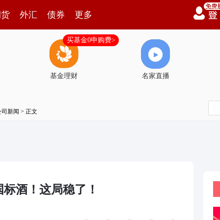
期货
外汇
债券
更多
买基金0申购费>
基金理财
名家直播
公司新闻
> 正文
国标酒！这局稳了！