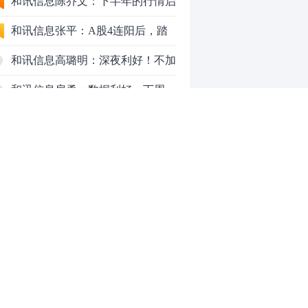
九个人生道理
和讯信息陈乔文：下半年的行情启
动了
和讯信息张平：A股4连阳后，踏
空怎么办？结构性回补！
和讯信息高璐明：深夜利好！不加
息了？周一还能涨吗？
和讯信息房勇：数据利好，下周一
应对方案
和讯信息代国飞：看懂这3种十字
星k线形态
和讯信息吕妮蔓：下周开盘这三个
方向，还有仓位的朋友一定要拿稳
炒股终极奥义：禁止跟任何股
了
票“谈恋爱”
茅台提价后20天：资本市场抢跑，
磨底属于现实
全球AI股集体重估，A股为何调整
0
更深，却率先反弹？