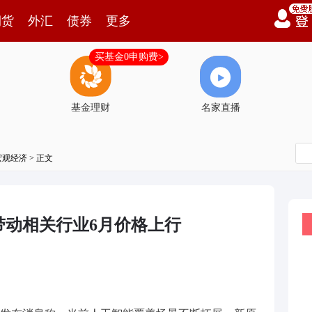
期货
外汇
债券
更多
买基金0申购费>
基金理财
名家直播
宏观经济
> 正文
带动相关行业6月价格上行