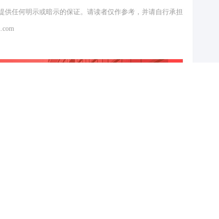
提供任何明示或暗示的保证。请读者仅作参考，并请自行承担
.com
跟帖用户自律公约
500
提 交
还可输入
字