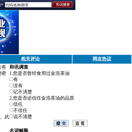
门户
相关评论
网友热议
含有
和讯调查
秘密
1.您是否曾经食用过金浩茶油
有
没有
记不清楚
2.您是否还信任金浩茶油的品质
信任
不信任
说不清楚
。武
名词解释