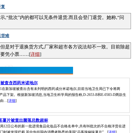
答复
“批次”内的都可以无条件退货,而且会登门退货。她称,“问
退货难
但是对于退换货方式,厂家和超市各方说法却不一致。目前除超
要凭小票……[
详细
]
01被查含西药米诺地尔
1在新加坡被查出含有未列明的西药成分米诺地尔,目前当地卫生局已下令将两
产品下架。根据新加坡消息,当地卫生科学局的报告称,D-2653-B和E-0583-D两款生
由…[
详细
]
客薯片被查出菌落总数超标
12日公布的新一批进境食品化妆品不合格名单中,共有86批次的不合格洋货在进
门时被发现拦截,其中包括国内消费者熟悉的美国“品客辣椒味薯片”…[
详细
]