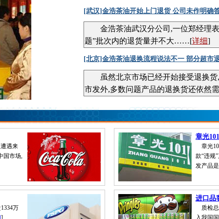
[武汉]金浩茶油开始上门退货 公司未作明确
金浩茶油武汉分公司,一位郑经理表示,
题”批次内的退货量并不大……[
详细
]
[北京]金浩茶油退换流程说法不一 部分超市
虽然北京市场已经开始接受退换货,
市发外,多数问题产品的退换货还依然需
章光1
正遭遇来
章光10
中国市场,
款“违规”
发产品是
进口品
334万
质检总局
细
]
入我国国