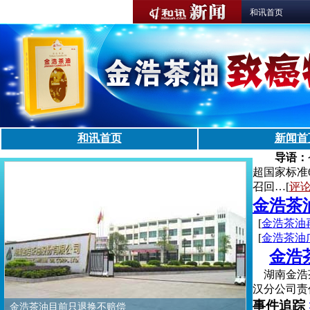
和讯首页
和讯首页
新闻首
导语：
超国家标准
召回…[
评
金浩茶
[
金浩茶油
[
金浩茶油
金浩
湖南金浩茶
汉分公司责
事件追踪
金浩茶油目前只退换不赔偿