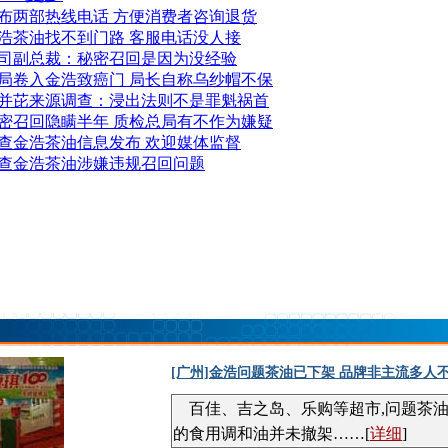
布两部热线电话 方便消费者咨询退货
浩茶油找不到门路 客服电话没人接
司副总裁：秘密召回是因为没经验
局卷入金浩致癌门 局长自称乌纱帽不保
并芘来源调查：浸出法则不是罪魁祸首
密召回隐瞒半年 质检总局有不作为嫌疑
查金浩茶油信息发布 欢迎媒体监督
查金浩茶油涉嫌违规召回问题
[广州]金浩问题茶油已下架 品牌非主流多人
百佳、吉之岛、乐购等超市,问题茶油
的食用调和油并未撤架……[
详细
]