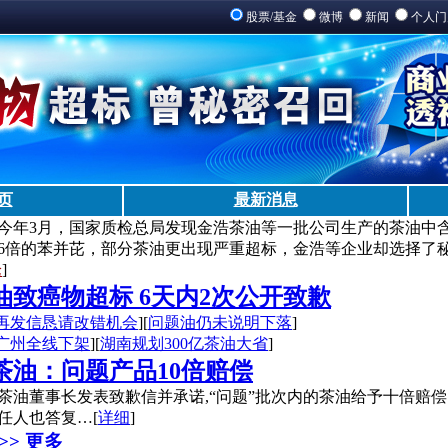
股票/基金
微博
新闻
个人
页
最新消息
今年3月，国家质检总局发现金浩茶油等一批公司生产的茶油中
6倍的苯并芘，部分茶油更出现严重超标，金浩等企业却选择了
论
]
油致癌物超标 6天内2次公开致歉
再发信恳请改错机会
][
问题油仍未说明下落
]
广州全线下架
][
湖南规划300亿茶油大省
]
茶油：问题产品10倍赔偿
油董事长发表致歉信并承诺,“问题”批次内的茶油给予十倍赔偿
任人也答复…[
详细
]
>> 更多