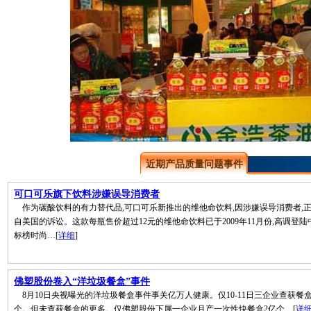
近期产品质量问题事件
可口可乐旗下饮料涉嫌误导消费者
作为碳酸饮料的有力替代品,可口可乐新推出的维他命饮料,因涉嫌误导消费者,
自美国的诉讼。这款每瓶售价超过12元的维他命饮料已于2009年11月份,高调登陆
标榜时尚…[
详细
]
佛塑股份卷入“洋垃圾餐盒”事件
8月10日央视曝光的洋垃圾餐盒事件事关亿万人健康。仅10-11日三企业查获餐盒1
个。但未查获餐盒的更多。仅佛塑股份下属一企业月产一次性快餐盒2亿个…[
详