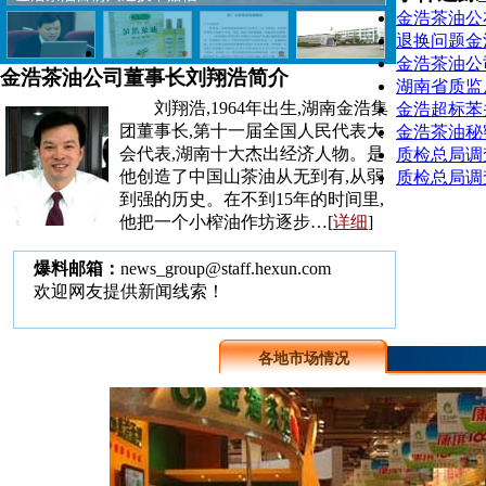
金浩茶油公
退换问题金
金浩茶油公
金浩茶油公司董事长刘翔浩简介
湖南省质监
刘翔浩,1964年出生,湖南金浩集
金浩超标苯
团董事长,第十一届全国人民代表大
金浩茶油秘
会代表,湖南十大杰出经济人物。是
质检总局调
他创造了中国山茶油从无到有,从弱
质检总局调
到强的历史。在不到15年的时间里,
他把一个小榨油作坊逐步…[
详细
]
爆料邮箱：
news_group@staff.hexun.com
欢迎网友提供新闻线索！
各地市场情况