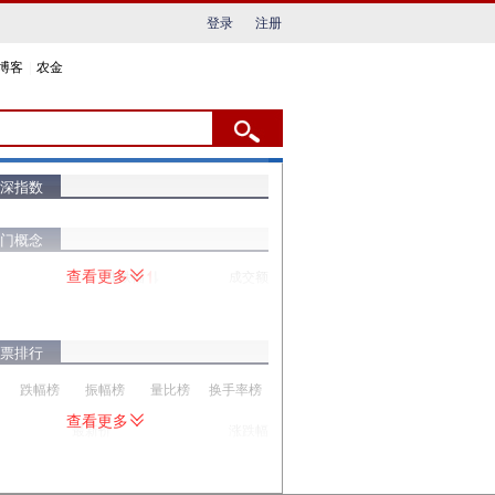
登录
注册
博客
|
农金
深指数
门概念
查看更多
涨跌幅
成交额
票排行
跌幅榜
振幅榜
量比榜
换手率榜
查看更多
最新价
涨跌幅