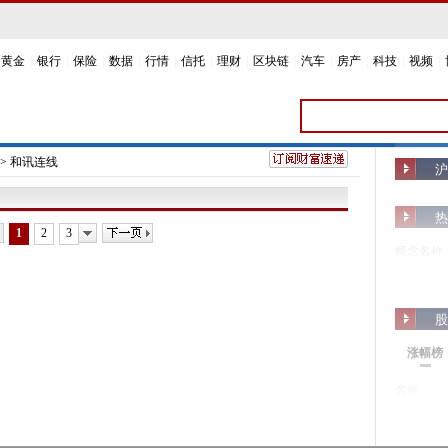
黄金
|
银行
|
保险
|
数据
|
行情
|
信托
|
理财
|
区块链
|
汽车
|
房产
|
科技
|
视频
|
>
和讯连线
沪
热
下一页
1
2
3
概念名称
股
涨幅榜
名称