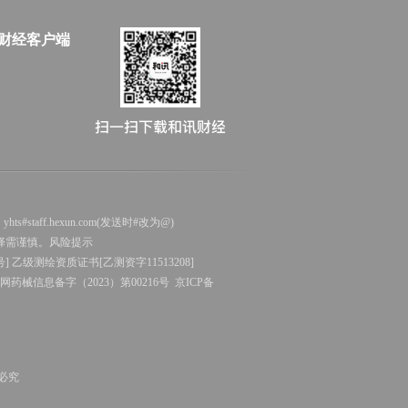
财经客户端
staff.hexun.com(发送时#改为@)
择需谨慎。
风险提示
号]
乙级测绘资质证书[乙测资字11513208]
械信息备字（2023）第00216号
京ICP备
制必究