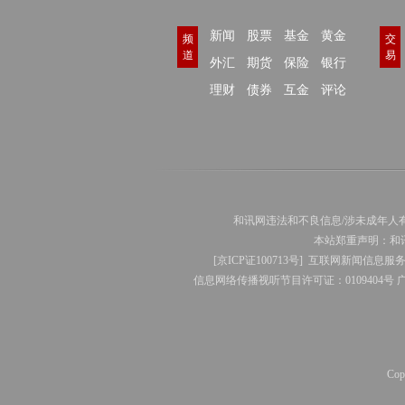
新闻
股票
基金
黄金
频
交
道
易
外汇
期货
保险
银行
理财
债券
互金
评论
和讯网违法和不良信息/涉未成年人有害信息举报电
本站郑重声明：和
[
京ICP证100713号
]
互联网新闻信息服
信息网络传播视听节目许可证：0109404号
Co