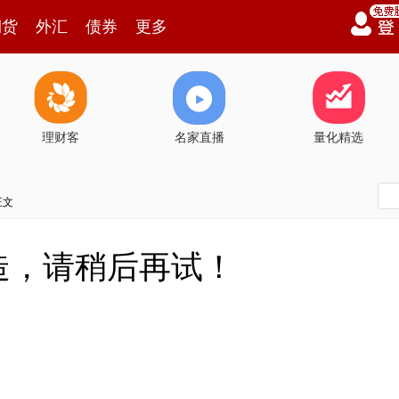
期货
外汇
债券
更多
理财客
名家直播
量化精选
正文
造，请稍后再试！