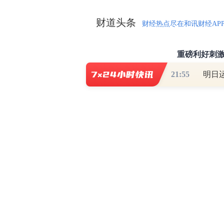
财道头条
财经热点尽在和讯财经AP
秦蠡论股专栏 07-
21:55
【日报】弹
脱水君 07-15 0
【日报】底
脱水君 07-14 0