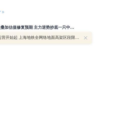
P
重磅利好刺激叠加估值修复预期 主力逆势抄底一只中药龙头股
16 07:29
明日运营开始起 上海地铁全网络地面高架区段限速运行
簧没坏，只是暂时被压住
8:13
部区间已探明，但过程不会一帆风顺
7:48