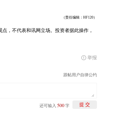
（责任编辑：HF120）
观点，不代表和讯网立场。投资者据此操作，
举报
跟帖用户自律公约
500
提 交
还可输入
字