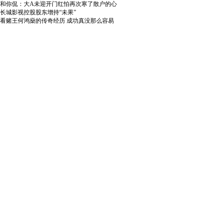
和你侃：大A未迎开门红怕再次寒了散户的心
长城影视控股股东增持“未果”
看赌王何鸿燊的传奇经历 成功真没那么容易