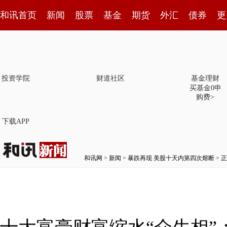
和讯首页
新闻
股票
基金
期货
外汇
债券
更
投资学院
财道社区
基金理财
买基金0申
购费>
下载APP
和讯网
>
新闻
>
暴跌再现 美股十天内第四次熔断
> 