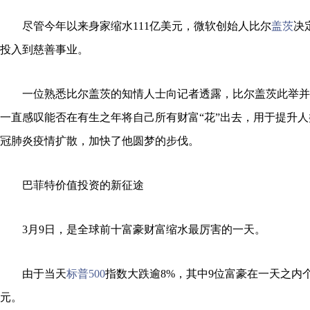
尽管今年以来身家缩水111亿美元，微软创始人比尔
盖茨
决
投入到慈善事业。
一位熟悉比尔盖茨的知情人士向记者透露，比尔盖茨此举并
一直感叹能否在有生之年将自己所有财富“花”出去，用于提升
冠肺炎疫情扩散，加快了他圆梦的步伐。
巴菲特价值投资的新征途
3月9日，是全球前十富豪财富缩水最厉害的一天。
由于当天
标普500
指数大跌逾8%，其中9位富豪在一天之内
元。