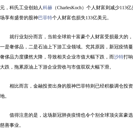
元，科氏工业创始人
科赫
（CharlesKoch）个人财富则减少1
场享有盛誉的股神
巴菲特
个人财富也损失133亿美元。
就行业划分而言，当前全球前十富豪个人财富受损最大的，
一是奢侈品，二是石油上下游工业领域。究其原因，新冠疫情蔓
奢侈品力度骤然大降，导致相关企业市值大幅下跌，而
沙特
打响
大跌，拖累原油上下游企业营收与市值双双大幅下滑。
相比而言，金融投资出身的股神巴菲特则已经积极调仓投资
地。
值得注意的是，这场新冠肺炎疫情也令个别全球顶尖富豪选
慈善事业。