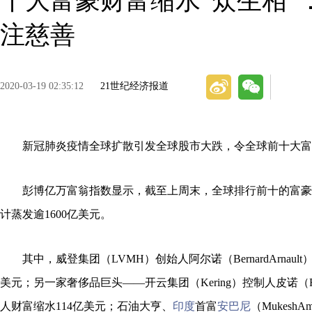
十大富豪财富缩水“众生相”：
注慈善
2020-03-19 02:35:12
21世纪经济报道
新冠肺炎疫情全球扩散引发全球股市大跌，令全球前十大富
彭博亿万富翁指数显示，截至上周末，全球排行前十的富豪
计蒸发逾1600亿美元。
其中，威登集团（LVMH）创始人阿尔诺（BernardArnaul
美元；另一家奢侈品巨头——开云集团（Kering）控制人皮诺（Franco
人财富缩水114亿美元；石油大亨、
印度
首富
安巴尼
（MukeshA