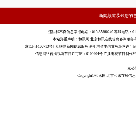
新闻频道恭候您的
3月14日，比尔盖茨退出了微软董事会，决定将余生投入到
违法和不良信息举报电话：010-65880240 客服电话：010-8565
此前，微软联合创始人比尔·盖茨和妻子梅琳达宣布，比尔
本站郑重声明：和讯网 北京和讯在线信息咨询服务
美元资金，用于开发一种新型冠状病毒肺炎治疗加速器，希望通
[
京ICP证100713号
]
互联网新闻信息服务许可
增值电信业务经营许可证[B2-
信息网络传播视听节目许可证：0109404号
广播电视节目制作经
和扩大治疗以应对疫情。
京公网
Copyright©和讯网 北京和讯在线信息咨
此前，比尔盖茨基金会已承诺，投资研发冠状病毒家庭检测
情最严重地区之一的西雅图。
在上述知情人士看来，未来比尔盖茨还可能转战非洲等国家
组织共同抗击疫情在这些地区蔓延扩散。
比尔盖茨近日明确表示，要控制这场疫情扩散，相关组织需