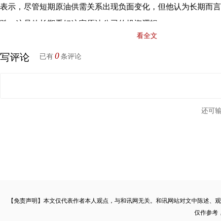
表示，尽管短期原油供需关系出现负面变化，但他认为长期而言
跌，这是他长期看好这家原油公司的投资逻辑。
看全文
有投资机构对此指出，巴菲特目前优先考虑抄底银行股，而
0
写评论
已有
条评论
因为他认为原油公司股价还没有跌至理想区间。
不过，巴菲特的价值投资理念在当前
美股
大跌行情里再度“
还可
巴菲特斥资约4500万美元增持达美航空公司，此外巴菲特旗下
1280亿美元现金，可以在市场最恐慌与股指跌入谷底时大胆买
转行慈善的前世界首富
相比巴菲特积极调仓，微软创始人兼原世界首富比尔盖茨则
【免责声明】本文仅代表作者本人观点，与和讯网无关。和讯网站对文中陈述、观
仅作参考
公益慈善事业。