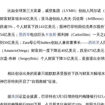
比如全球第三大富豪，威登集团（LVMH）创始人阿尔诺（Berna
财富财富缩水60亿美元；亚马逊创始人杰夫·贝佐斯（JeffBezo
跌逾5%，个人财富下跌141亿美元；股神巴菲特因伯克希尔股
54亿美元；
墨西哥
电信巨头
卡洛斯
·斯利姆（CarlosSlim）一
到50亿美元；Zara母公司Inditex创始人兼前董事长——
西班牙
人
（AmancioOrtega）财富则一度下降近40亿美元，跌至675
尔盖·布林（SergeyBrin）个人财富下降31亿美元，直接退出
相比创业出身的富豪只能默默承受股价下跌与财富大幅缩水
神巴菲特则开启了“自我救赎”征途。
据
美国
证监会披露，巴菲特在3月3日增持纽约梅隆银行923.
有纽约梅隆银行8900万股，占总股本比例超过10%。按照当日收盘